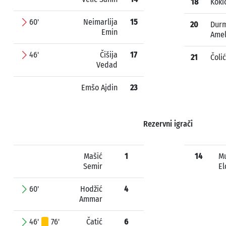
18
Koki
60'
Neimarlija
15
20
Durm
Emin
Ame
46'
Čišija
17
21
Čoli
Vedad
Emšo Ajdin
23
Rezervni igrači
Mašić
1
14
Mu
Semir
El
60'
Hodžić
4
Ammar
46'
76'
Čatić
6