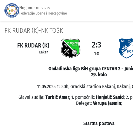
Nogometni savez
Federacije Bosne i Hercegovine
FK RUDAR (K)-NK TOŠK
2:3
FK RUDAR (K)
Kakanj
1:0
Omladinska liga BiH grupa CENTAR 2 - Juni
29. kolo
11.05.2025 12:30h, Gradski stadion Kakanj, Kakanj; 
Glavni sudija:
Turbić Amar
; 1. pomoćnik:
Hanjalić Sanid
; 2.
Delegat:
Varupa Jasmin
;
Startna postava