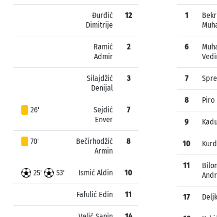
Đurđić
12
1
Bekr
Dimitrije
Muh
Ramić
2
6
Muh
Admir
Vedi
Silajdžić
3
7
Spre
Denijal
8
Piro
26'
Sejdić
7
Enver
9
Kadu
70'
Bečirhodžić
8
10
Kurd
Armin
11
Bilo
25'
53'
Ismić Aldin
10
Andr
Fafulić Edin
11
17
Delj
Velić Sanin
14