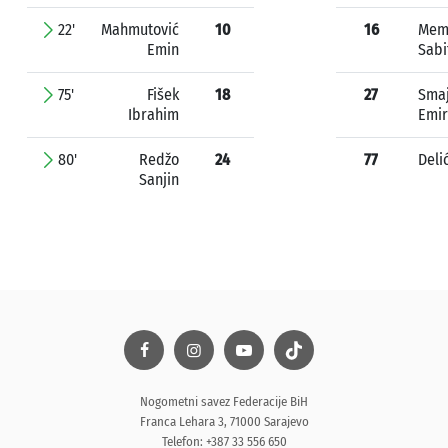
22'
Mahmutović
10
16
Mem
Emin
Sabi
75'
Fišek
18
27
Smaj
Ibrahim
Emir
80'
Redžo
24
77
Deli
Sanjin
Nogometni savez Federacije BiH
Franca Lehara 3, 71000 Sarajevo
Telefon: +387 33 556 650