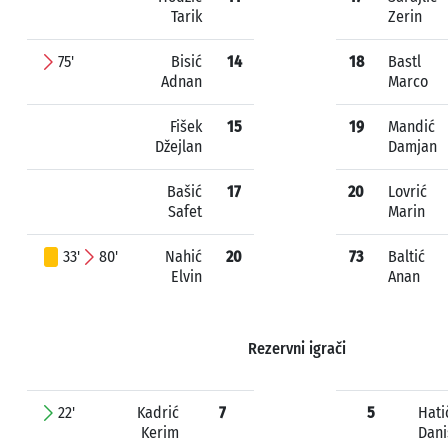
Tarik
Zerin
75'
Bisić
14
18
Bastl
Adnan
Marco
Fišek
15
19
Mandić
Džejlan
Damjan
Bašić
17
20
Lovrić
Safet
Marin
33'
80'
Nahić
20
73
Baltić
Elvin
Anan
Rezervni igrači
22'
Kadrić
7
5
Hati
Kerim
Dani