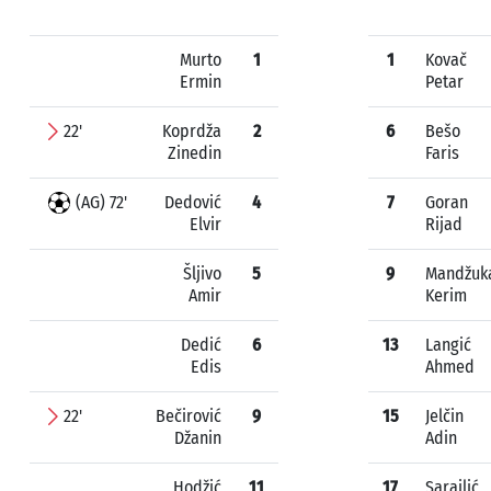
Murto
1
1
Kovač
Ermin
Petar
22'
Koprdža
2
6
Bešo
Zinedin
Faris
(AG) 72'
Dedović
4
7
Goran
Elvir
Rijad
Šljivo
5
9
Mandžuk
Amir
Kerim
Dedić
6
13
Langić
Edis
Ahmed
22'
Bečirović
9
15
Jelčin
Džanin
Adin
Hodžić
11
17
Sarajlić