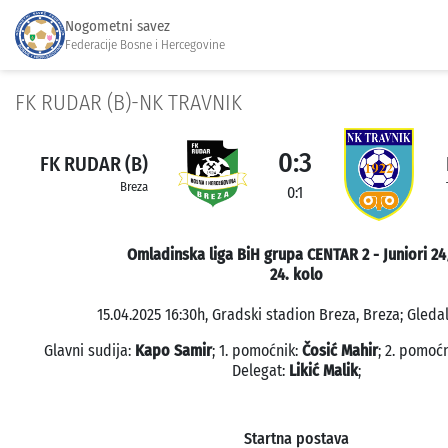
Nogometni savez
Federacije Bosne i Hercegovine
FK RUDAR (B)-NK TRAVNIK
0:3
FK RUDAR (B)
Breza
0:1
Omladinska liga BiH grupa CENTAR 2 - Juniori 24
24. kolo
15.04.2025 16:30h, Gradski stadion Breza, Breza; Gledal
Glavni sudija:
Kapo Samir
; 1. pomoćnik:
Čosić Mahir
; 2. pomoć
Delegat:
Likić Malik
;
Startna postava