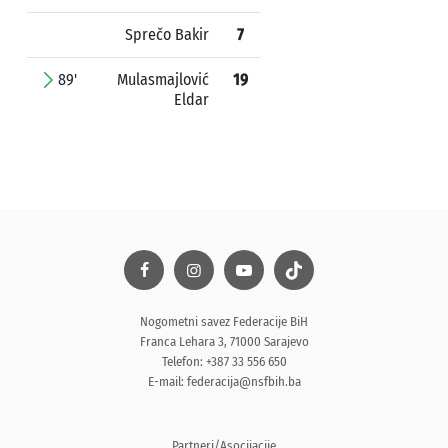
Sprečo Bakir
7
89'
Mulasmajlović
19
Eldar
Nogometni savez Federacije BiH
Franca Lehara 3, 71000 Sarajevo
Telefon: +387 33 556 650
E-mail:
federacija@nsfbih.ba
Partneri/Asocijacije