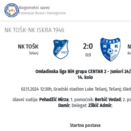
Nogometni savez
Federacije Bosne i Hercegovine
NK TOŠK-NK ISKRA 1946
2:0
NK TOŠK
N
Tešanj
B
0:0
Omladinska liga BiH grupa CENTAR 2 - Juniori 24/
14. kolo
02.11.2024 12:30h, Gradski stadion Luke Tešanj, Tešanj; Gled
Glavni sudija:
Pehadžić Mirza
; 1. pomoćnik:
Berbić Vedad
; 2. 
Damir
; Delegat:
Zilkić Admir
;
Startna postava