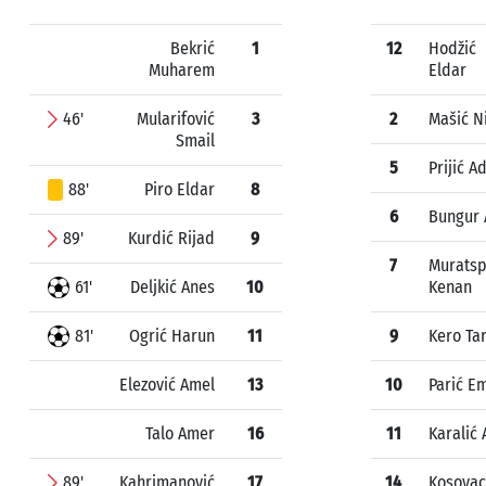
Bekrić
1
12
Hodžić
Muharem
Eldar
46'
Mularifović
3
2
Mašić N
Smail
5
Prijić Ad
88'
Piro Eldar
8
6
Bungur 
89'
Kurdić Rijad
9
7
Muratsp
61'
Deljkić Anes
10
Kenan
81'
Ogrić Harun
11
9
Kero Tar
Elezović Amel
13
10
Parić E
Talo Amer
16
11
Karalić 
89'
Kahrimanović
17
14
Kosovac