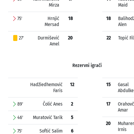
Mirza
Maid
75'
Hrnjić
18
18
Balihod
Mersad
Alen
27'
Durmišević
20
22
Topić Fi
Amel
Rezervni igrači
Hadžiedhemović
12
15
Gasal
Faris
Abdulke
89'
Čolić Anes
2
17
Orahovč
Amar
46'
Muratović Tarik
5
20
Muhare
Irnis
75'
Softić Salim
6