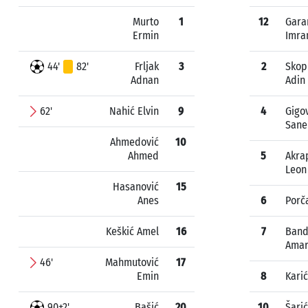
Murto
1
12
Gara
Ermin
Imra
44'
82'
Frljak
3
2
Skop
Adnan
Adin
62'
Nahić Elvin
9
4
Gigo
Sane
Ahmedović
10
Ahmed
5
Akra
Leon
Hasanović
15
Anes
6
Porča
Keškić Amel
16
7
Band
Ama
46'
Mahmutović
17
Emin
8
Karić
90+2'
Bašić
20
10
Šarić