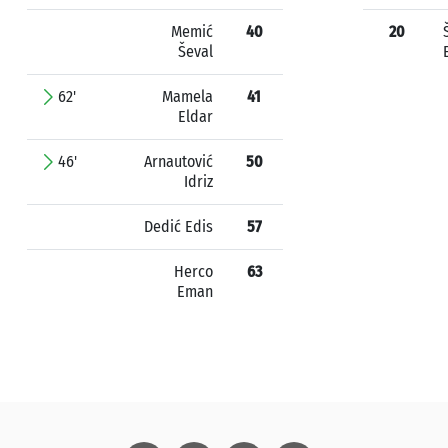
Memić
40
20
Ševal
62'
Mamela
41
Eldar
46'
Arnautović
50
Idriz
Dedić Edis
57
Herco
63
Eman