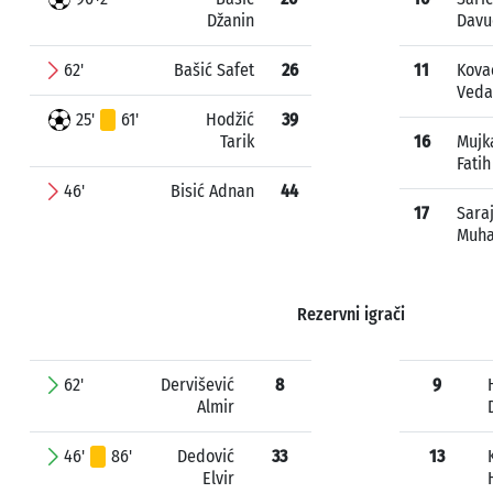
Džanin
Davu
62'
Bašić Safet
26
11
Kova
Ved
25'
61'
Hodžić
39
Tarik
16
Mujk
Fatih
46'
Bisić Adnan
44
17
Saraj
Muh
Rezervni igrači
62'
Dervišević
8
9
Almir
46'
86'
Dedović
33
13
Elvir