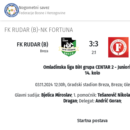
Nogometni savez
Federacije Bosne i Hercegovine
FK RUDAR (B)-NK FORTUNA
3:3
FK RUDAR (B)
Breza
2:1
Omladinska liga BiH grupa CENTAR 2 - Juniori
14. kolo
03.11.2024 12:30h, Gradski stadion Breza, Breza; Gle
Glavni sudija:
Bjelica Miroslav
; 1. pomoćnik:
Tešanović Nikola
Dragan
; Delegat:
Andrić Goran
;
Startna postava