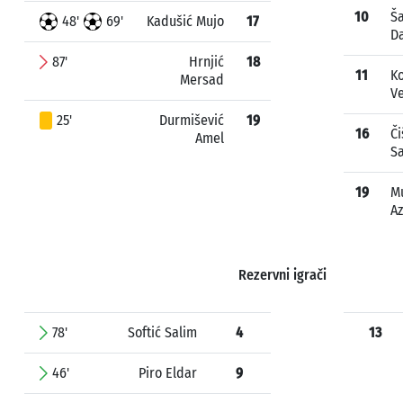
10
Ša
48'
69'
Kadušić Mujo
17
D
87'
Hrnjić
18
11
K
Mersad
V
25'
Durmišević
19
16
Či
Amel
S
19
M
Az
Rezervni igrači
78'
Softić Salim
4
13
46'
Piro Eldar
9