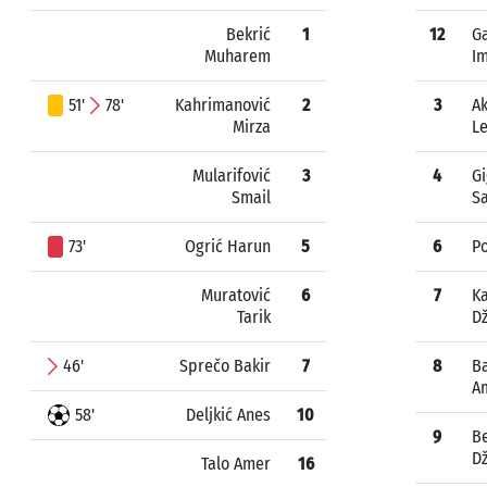
Bekrić
1
12
G
Muharem
I
51'
78'
Kahrimanović
2
3
A
Mirza
L
Mularifović
3
4
Gi
Smail
S
73'
Ogrić Harun
5
6
Po
Muratović
6
7
K
Tarik
Dž
46'
Sprečo Bakir
7
8
B
A
58'
Deljkić Anes
10
9
B
D
Talo Amer
16