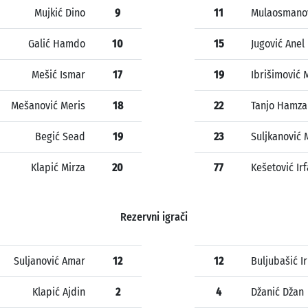
Mujkić Dino
9
11
Mulaosmanov
Galić Hamdo
10
15
Jugović Anel
Mešić Ismar
17
19
Ibrišimović 
Mešanović Meris
18
22
Tanjo Hamza
Begić Sead
19
23
Suljkanović 
Klapić Mirza
20
77
Kešetović Ir
Rezervni igrači
Suljanović Amar
12
12
Buljubašić I
Klapić Ajdin
2
4
Džanić Džan