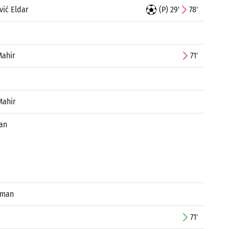
ić Eldar
(P) 29'
78'
Mahir
71'
Mahir
fan
rman
71'