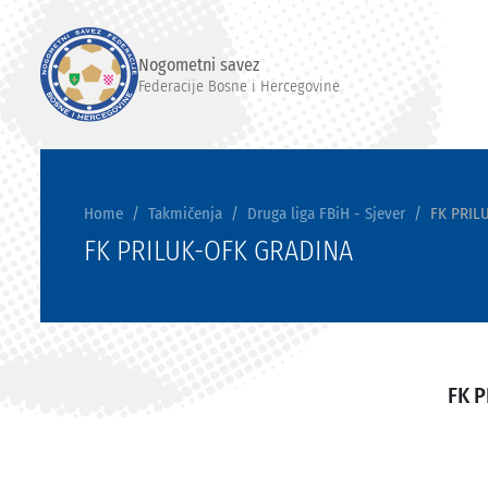
Nogometni savez
Federacije Bosne i Hercegovine
Home
Takmičenja
Druga liga FBiH - Sjever
FK PRIL
FK PRILUK-OFK GRADINA
FK P