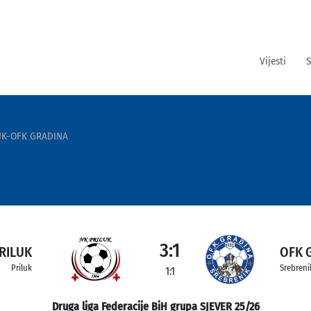
Vijesti
S
UK-OFK GRADINA
3:1
RILUK
OFK 
Priluk
Srebreni
1:1
Druga liga Federacije BiH grupa SJEVER 25/26