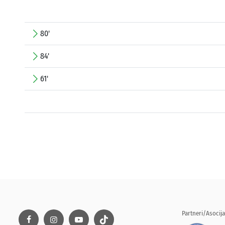
80'
84'
61'
Partneri/Asocija