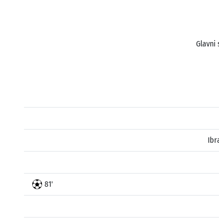
Glavni 
Ibr
81'