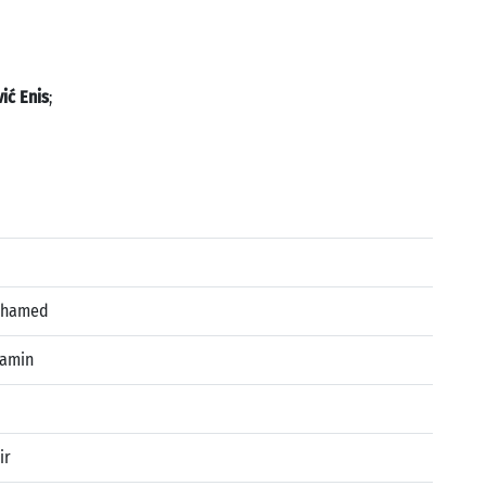
ić Enis
;
uhamed
jamin
ir