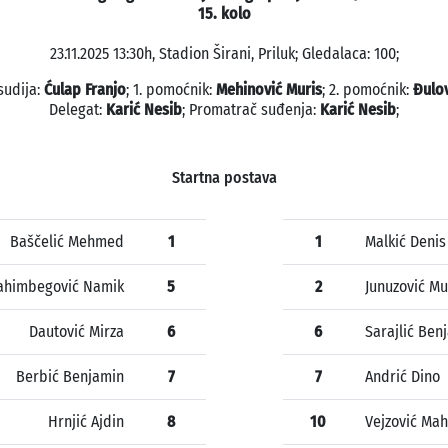
15. kolo
23.11.2025 13:30h, Stadion Širani, Priluk; Gledalaca: 100;
sudija:
Ćulap Franjo
; 1. pomoćnik:
Mehinović Muris
; 2. pomoćnik:
Đulov
Delegat:
Karić Nesib
; Promatrač suđenja:
Karić Nesib
;
Startna postava
Baščelić Mehmed
1
1
Malkić Denis
ahimbegović Namik
5
2
Junuzović M
Dautović Mirza
6
6
Sarajlić Ben
Berbić Benjamin
7
7
Andrić Dino
Hrnjić Ajdin
8
10
Vejzović Mah