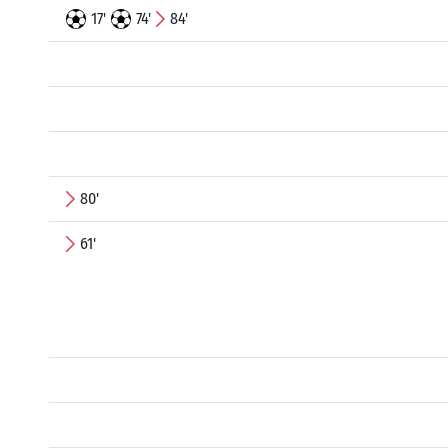
17'
74'
84'
80'
61'