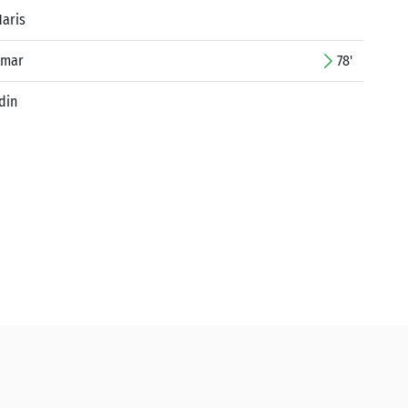
Haris
Amar
78'
din