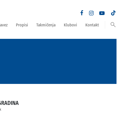
search
avez
Propisi
Takmičenja
Klubovi
Kontakt
GRADINA
k