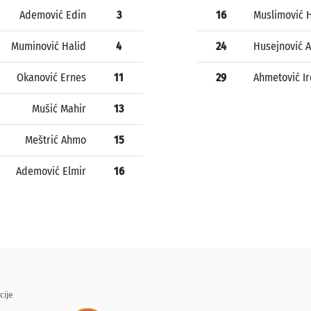
Ademović Edin
3
16
Muslimović 
Muminović Halid
4
24
Husejnović 
Okanović Ernes
11
29
Ahmetović Ir
Mušić Mahir
13
Meštrić Ahmo
15
Ademović Elmir
16
cije