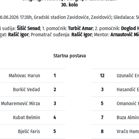
30. kolo
6.06.2026 17:30h, Gradski stadion Zavidoviće, Zavidovići; Gledalaca: 5
i sudija:
Šišić Senad
; 1. pomoćnik:
Turbić Amar
; 2. pomoćnik:
Doglod 
gat:
Rašić Igor
; Promatrač suđenja:
Rašić Igor
; Mentor:
Arnautović Mi
Startna postava
Mahovac Harun
1
12
Uzunalić E
Burkić Vedad
2
3
Hasandić E
Muharemović Mirza
3
5
Omanović 
Kubat Belmin
4
7
Buza Almin
Bjelić Faris
5
8
Vračo Ham