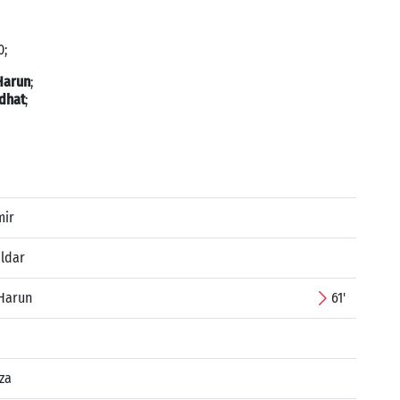
0;
Harun
;
dhat
;
mir
ldar
Harun
61'
za