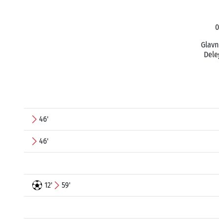
0
Glavn
Dele
46'
46'
12'
59'