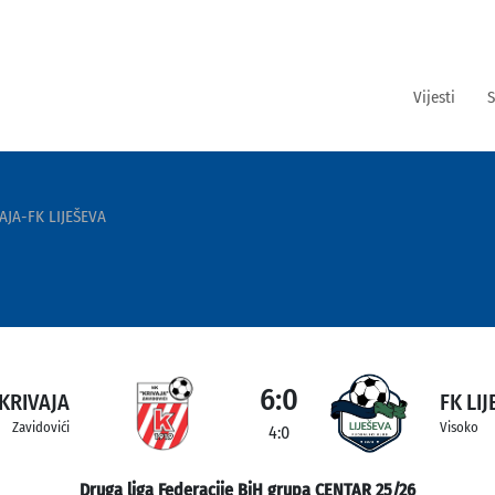
Vijesti
S
AJA-FK LIJEŠEVA
6:0
KRIVAJA
FK LI
Zavidovići
Visoko
4:0
Druga liga Federacije BiH grupa CENTAR 25/26