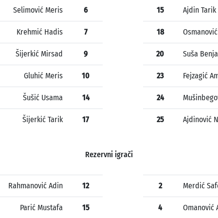
Selimović Meris
6
15
Ajdin Tarik
Krehmić Hadis
7
18
Osmanović
Šijerkić Mirsad
9
20
Suša Benj
Gluhić Meris
10
23
Fejzagić A
Šušić Usama
14
24
Mušinbego
Šijerkić Tarik
17
25
Ajdinović N
Rezervni igrači
Rahmanović Adin
12
2
Merdić Saf
Parić Mustafa
15
4
Omanović