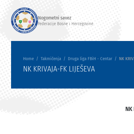
Nogometni savez
Federacije Bosne i Hercegovine
Home
Takmičenja
Druga liga FBiH - Centar
NK KRIV
NK KRIVAJA-FK LIJEŠEVA
NK 