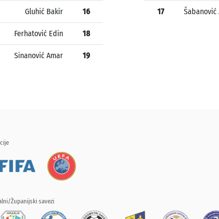
Gluhić Bakir
16
17
Šabanović 
Ferhatović Edin
18
Sinanović Amar
19
cije
lni/Županijski savezi