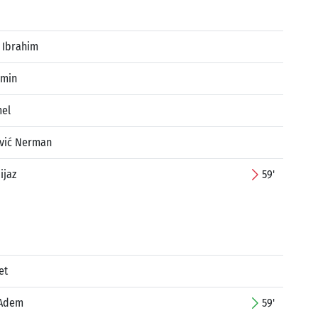
 Ibrahim
amin
mel
vić Nerman
ijaz
59'
et
 Adem
59'