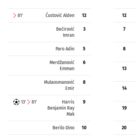
81'
Čustović Alden
12
12
Bećirović
3
7
Imran
Paro Adin
5
8
Merdžanović
6
Emman
13
Mulaosmanović
8
Emir
14
13'
81'
Harris
9
Benjamin Ray
19
Mak
Berilo Dino
10
20