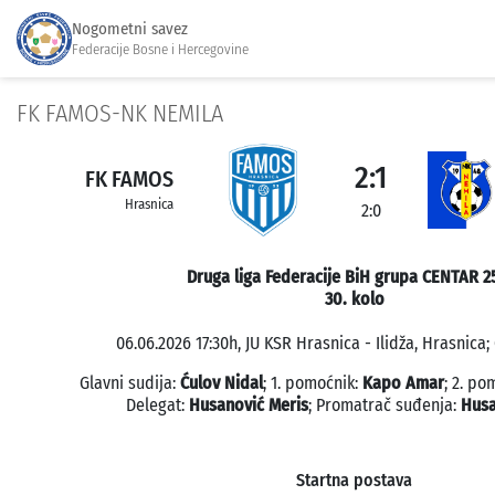
Nogometni savez
Federacije Bosne i Hercegovine
FK FAMOS-NK NEMILA
2:1
FK FAMOS
Hrasnica
2:0
Druga liga Federacije BiH grupa CENTAR 2
30. kolo
06.06.2026 17:30h, JU KSR Hrasnica - Ilidža, Hrasnica;
Glavni sudija:
Ćulov Nidal
; 1. pomoćnik:
Kapo Amar
; 2. po
Delegat:
Husanović Meris
; Promatrač suđenja:
Husa
Startna postava