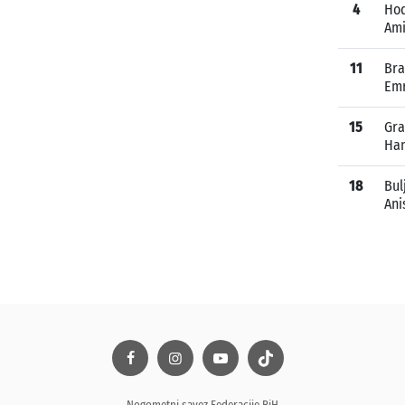
4
Hod
Ami
11
Bra
Em
15
Gra
Ha
18
Bul
Ani
Nogometni savez Federacije BiH