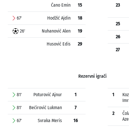
Ćano Emin
15
23
67'
Hodžić Ajdin
18
25
26'
Nuhanović Alen
19
26
Husović Edis
29
27
Rezervni igrači
81'
Poturović Ajnur
1
1
Koz
Imr
81'
Bećirović Lukman
7
2
Čol
Az
67'
Svraka Meris
16