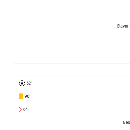
Glavni 
62'
90'
64'
Nes