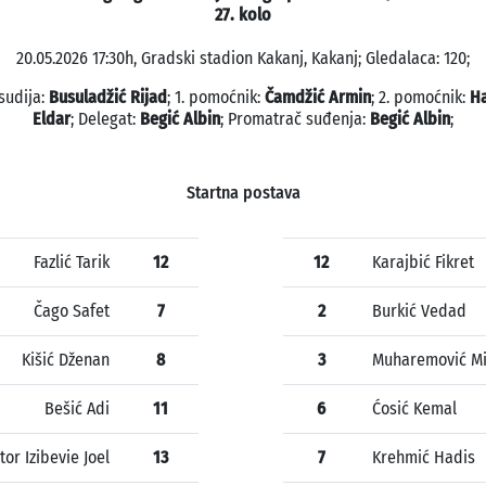
27. kolo
20.05.2026 17:30h, Gradski stadion Kakanj, Kakanj; Gledalaca: 120;
sudija:
Busuladžić Rijad
; 1. pomoćnik:
Čamdžić Armin
; 2. pomoćnik:
H
Eldar
; Delegat:
Begić Albin
; Promatrač suđenja:
Begić Albin
;
Startna postava
Fazlić Tarik
12
12
Karajbić Fikret
Čago Safet
7
2
Burkić Vedad
Kišić Dženan
8
3
Muharemović Mi
Bešić Adi
11
6
Ćosić Kemal
tor Izibevie Joel
13
7
Krehmić Hadis