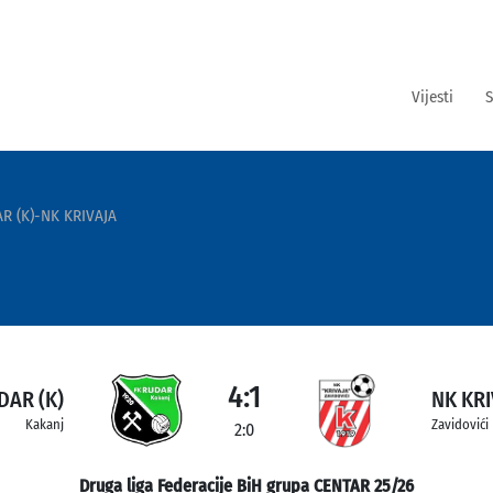
Vijesti
S
R (K)-NK KRIVAJA
4:1
DAR (K)
NK KRI
Kakanj
Zavidovići
2:0
Druga liga Federacije BiH grupa CENTAR 25/26