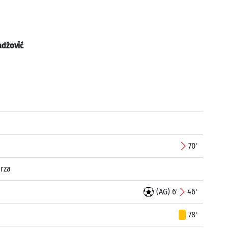
adžović
70'
rza
(AG) 6'
46'
78'