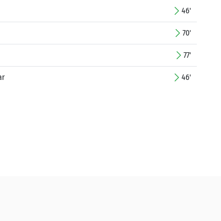
46'
70'
77'
ar
46'