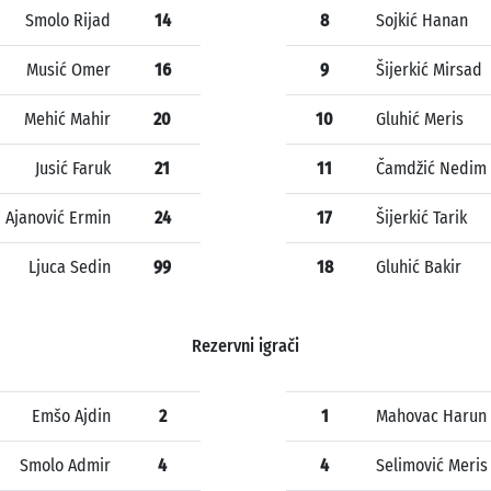
Smolo Rijad
14
8
Sojkić Hanan
Musić Omer
16
9
Šijerkić Mirsad
Mehić Mahir
20
10
Gluhić Meris
Jusić Faruk
21
11
Čamdžić Nedim
Ajanović Ermin
24
17
Šijerkić Tarik
Ljuca Sedin
99
18
Gluhić Bakir
Rezervni igrači
Emšo Ajdin
2
1
Mahovac Harun
Smolo Admir
4
4
Selimović Meris