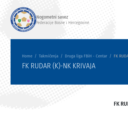
Nogometni savez
Federacije Bosne i Hercegovine
Home
Takmičenja
Druga liga FBiH - Centar
FK RUDA
FK RUDAR (K)-NK KRIVAJA
FK RU