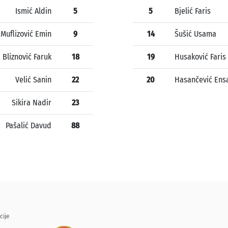
Ismić Aldin
5
5
Bjelić Faris
Muflizović Emin
9
14
Šušić Usama
Bliznović Faruk
18
19
Husaković Faris
Velić Sanin
22
20
Hasančević Ens
Sikira Nadir
23
Pašalić Davud
88
cije