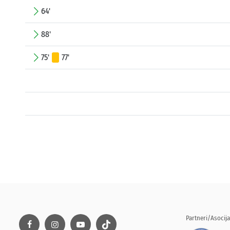
64'
88'
75'
77'
Partneri/Asocija