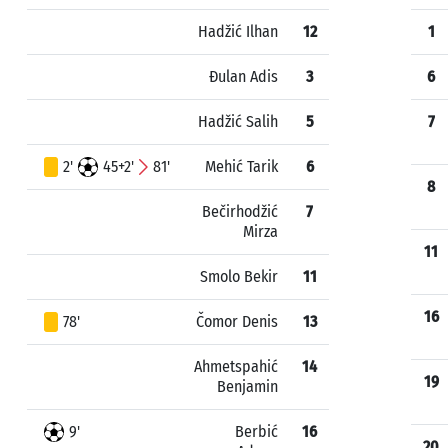
Hadžić Ilhan
12
1
Đulan Adis
3
6
Hadžić Salih
5
7
2'
45+2'
81'
Mehić Tarik
6
8
Bečirhodžić
7
Mirza
11
Smolo Bekir
11
16
78'
Čomor Denis
13
Ahmetspahić
14
19
Benjamin
9'
Berbić
16
20