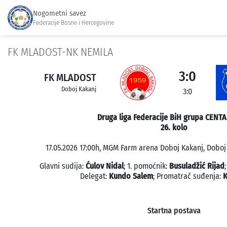
Nogometni savez
Federacije Bosne i Hercegovine
FK MLADOST-NK NEMILA
3:0
FK MLADOST
Doboj Kakanj
3:0
Druga liga Federacije BiH grupa CENTA
26. kolo
17.05.2026 17:00h, MGM Farm arena Doboj Kakanj, Doboj 
Glavni sudija:
Ćulov Nidal
; 1. pomoćnik:
Busuladžić Rijad
Delegat:
Kundo Salem
; Promatrač suđenja:
K
Startna postava