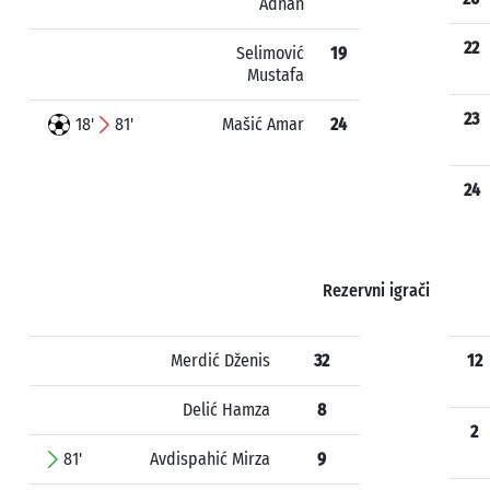
Adnan
22
Selimović
19
Mustafa
23
18'
81'
Mašić Amar
24
24
Rezervni igrači
Merdić Dženis
32
12
Delić Hamza
8
2
81'
Avdispahić Mirza
9