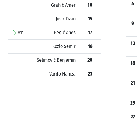
4
Grahić Amer
10
Jusić Džan
15
9
81'
Begić Anes
17
13
Kozlo Semir
18
Selimović Benjamin
20
18
Vardo Hamza
23
21
25
27