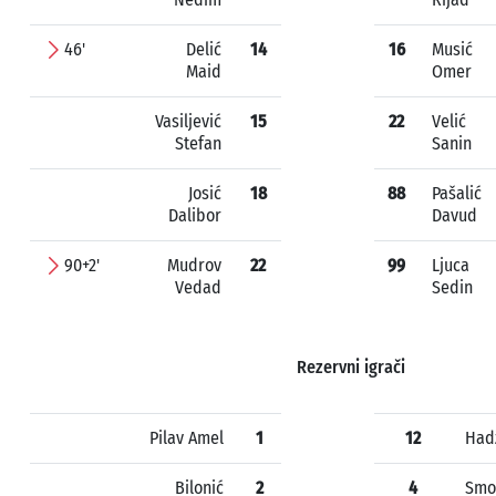
46'
Delić
14
16
Musić
Maid
Omer
Vasiljević
15
22
Velić
Stefan
Sanin
Josić
18
88
Pašalić
Dalibor
Davud
90+2'
Mudrov
22
99
Ljuca
Vedad
Sedin
Rezervni igrači
Pilav Amel
1
12
Hadž
Bilonić
2
4
Smo