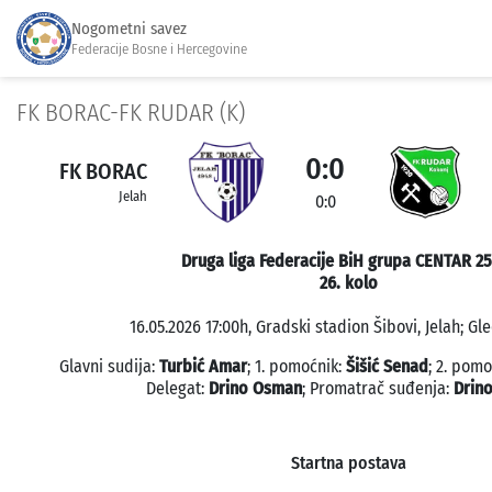
Nogometni savez
Federacije Bosne i Hercegovine
FK BORAC-FK RUDAR (K)
0:0
FK BORAC
Jelah
0:0
Druga liga Federacije BiH grupa CENTAR 2
26. kolo
16.05.2026 17:00h, Gradski stadion Šibovi, Jelah; Gle
Glavni sudija:
Turbić Amar
; 1. pomoćnik:
Šišić Senad
; 2. pomo
Delegat:
Drino Osman
; Promatrač suđenja:
Drin
Startna postava