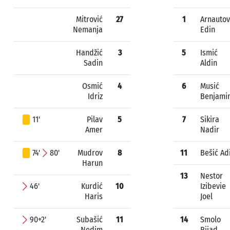
Mitrović
27
1
Arnautov
Nemanja
Edin
Handžić
3
5
Ismić
Sadin
Aldin
Osmić
4
6
Musić
Idriz
Benjami
11'
Pilav
5
7
Sikira
Amer
Nadir
74'
80'
Mudrov
8
11
Bešić Ad
Harun
13
Nestor
46'
Kurdić
10
Izibevie
Haris
Joel
90+2'
Subašić
11
14
Smolo
Nedim
Rijad