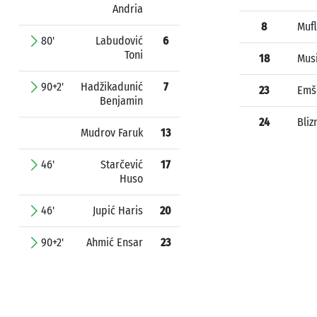
Andria
8
Mufl
80'
Labudović
6
Toni
18
Musi
90+2'
Hadžikadunić
7
23
Emš
Benjamin
24
Bliz
Mudrov Faruk
13
46'
Starčević
17
Huso
46'
Jupić Haris
20
90+2'
Ahmić Ensar
23