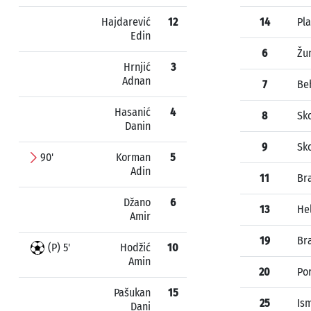
Hajdarević
12
14
Pla
Edin
6
Žu
Hrnjić
3
Adnan
7
Be
Hasanić
4
8
Sk
Danin
9
Sk
90'
Korman
5
Adin
11
Br
Džano
6
13
He
Amir
19
Br
(P) 5'
Hodžić
10
Amin
20
Po
Pašukan
15
25
Ism
Dani