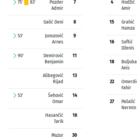
75'
83'
Pozder
7
4
Hodžić
Admir
Amir
Galić Deni
8
15
Grahić
Hamza
53'
Junuzović
9
Arnes
16
Softić
Dženis
90'
Demirović
11
Benjamin
18
Buljuba
Anis
Alibegović
13
Rijad
22
Omerdi
Fahir
53'
Šehović
14
Omar
27
Pašalić
Nermin
Hasančić
16
Tarik
Muzur
30