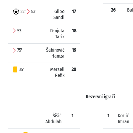
26
Bab
22'
53'
Glibo
17
Sandi
53'
Panjeta
18
Tarik
75'
Šahinović
19
Hamza
35'
Merseli
20
Refik
Rezervni igrači
Šišić
1
1
Kozlić
Abdulah
Imran