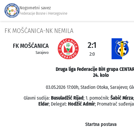
Nogometni savez
Federacije Bosne i Hercegovine
FK MOŠĆANICA-NK NEMILA
2:1
FK MOŠĆANICA
Sarajevo
2:0
Druga liga Federacije BiH grupa CENTA
24. kolo
03.05.2026 17:00h, Stadion Otoka, Sarajevo; Gl
Glavni sudija:
Busuladžić Rijad
; 1. pomoćnik:
Šabić Mirza
Eldar
; Delegat:
Hodžić Admir
; Promatrač suđenja
Startna postava