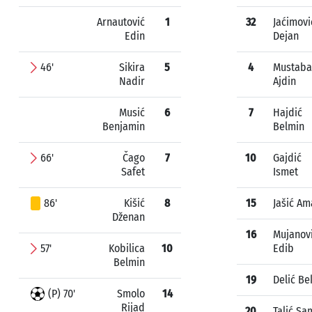
Arnautović
1
32
Jaćimovi
Edin
Dejan
46'
Sikira
5
4
Mustaba
Nadir
Ajdin
Musić
6
7
Hajdić
Benjamin
Belmin
66'
Čago
7
10
Gajdić
Safet
Ismet
86'
Kišić
8
15
Jašić Am
Dženan
16
Mujanov
57'
Kobilica
10
Edib
Belmin
19
Delić Be
(P) 70'
Smolo
14
Rijad
20
Talić Sa