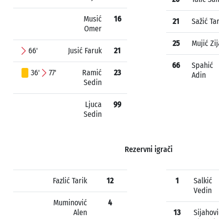
Musić
16
21
Sažić Tar
Omer
25
Mujić Zi
66'
Jusić Faruk
21
66
Spahić
36'
77'
Ramić
23
Adin
Sedin
Ljuca
99
Sedin
Rezervni igrači
Fazlić Tarik
12
1
Salkić
Vedin
Muminović
4
Alen
13
Sijahovi