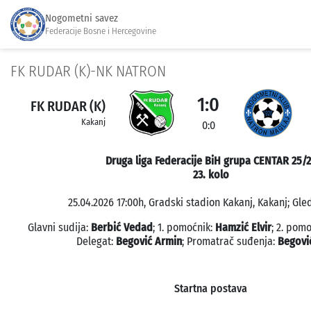
Nogometni savez
Federacije Bosne i Hercegovine
FK RUDAR (K)-NK NATRON
1:0
FK RUDAR (K)
Kakanj
0:0
Druga liga Federacije BiH grupa CENTAR 25/
23. kolo
25.04.2026 17:00h, Gradski stadion Kakanj, Kakanj; Gled
Glavni sudija:
Berbić Vedad
; 1. pomoćnik:
Hamzić Elvir
; 2. pom
Delegat:
Begović Armin
; Promatrač suđenja:
Begovi
Startna postava