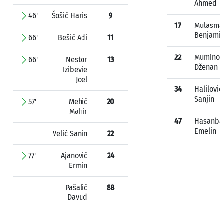
Ahmed
46'
Šošić Haris
9
17
Mulasma
Benjam
66'
Bešić Adi
11
22
Mumino
66'
Nestor
13
Dženan
Izibevie
Joel
34
Halilovi
Sanjin
57'
Mehić
20
Mahir
47
Hasanb
Emelin
Velić Sanin
22
77'
Ajanović
24
Ermin
Pašalić
88
Davud