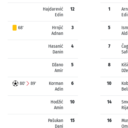
Hajdarević
12
1
Arn
Edin
Edi
68'
Hrnjić
3
5
Ism
Adnan
Ald
Hasanić
4
7
Ča
Danin
Saf
Džano
5
8
Kiš
Amir
Dž
80'
89'
Korman
6
10
Kob
Adin
Bel
Hodžić
10
14
Sm
Amin
Rij
Pašukan
15
16
Mus
Dani
Om