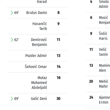
Harad
4
Smolo
Admir
69'
Brutus Danin
8
6
Musić
Benja
Hasančić
9
Tarik
9
Šošić
Haris
62'
Demirović
11
Benjamin
11
Velić
Sanin
Pozder Admir
13
13
Mumin
Šehović Omar
14
Alen
Mutaz
16
20
Mehić
Mohamed
Mahir
Abdeljalil
24
Ajanov
89'
Galić Deni
30
Ermin