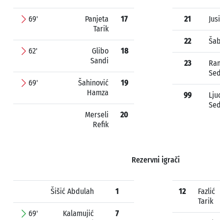
69'
Panjeta
17
21
Jus
Tarik
22
Šab
62'
Glibo
18
Sandi
23
Ra
Sed
69'
Šahinović
19
Hamza
99
Lju
Sed
Merseli
20
Refik
Rezervni igrači
Šišić Abdulah
1
12
Fazlić
Tarik
69'
Kalamujić
7