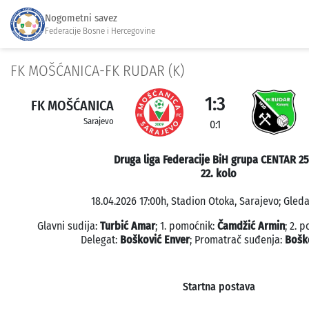
Nogometni savez
Federacije Bosne i Hercegovine
FK MOŠĆANICA-FK RUDAR (K)
1:3
FK MOŠĆANICA
Sarajevo
0:1
Druga liga Federacije BiH grupa CENTAR 2
22. kolo
18.04.2026 17:00h, Stadion Otoka, Sarajevo; Gleda
Glavni sudija:
Turbić Amar
; 1. pomoćnik:
Čamdžić Armin
; 2. 
Delegat:
Bošković Enver
; Promatrač suđenja:
Bošk
Startna postava