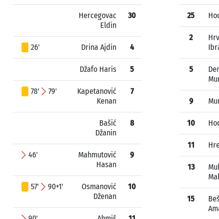
Hercegovac
30
25
Hod
Eldin
2
Hrv
26'
Drina Ajdin
4
Ibr
Džafo Haris
5
5
Dem
Mu
78'
79'
Kapetanović
7
Kenan
9
Mu
Bašić
8
10
Hod
Džanin
11
Hre
46'
Mahmutović
9
Hasan
13
Mu
Ma
57'
90+1'
Osmanović
10
Dženan
15
Beš
Am
90'
Ahmiš
11