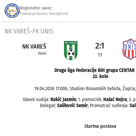
Nogometni savez
Federacije Bosne i Hercegovine
NK VAREŠ-FK UNIS
2:1
NK VAREŠ
Vareš
1:1
Druga liga Federacije BiH grupa CENTAR 
22. kolo
19.04.2026 17:00h, Stadion Bosanskih šehida, Župća;
Glavni sudija:
Rakić Jasmin
; 1. pomoćnik:
Halać Nejra
; 2.
Delegat:
Salihović Semir
; Promatrač suđenja:
Sal
Startna postava