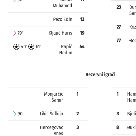
Muhamed
23
Du
Sa
Pezo Edin
13
27
Koz
79'
Kljajić Haris
19
77
Đo
40'
61'
Rapić
44
Nedim
Rezervni igrači
Monjarčić
1
1
Ham
Samir
Ham
90'
Likić Šefkija
2
3
Bjel
Hercegovac
3
8
Đuk
Anes