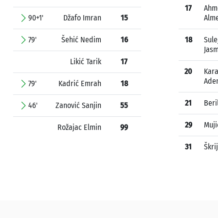
17
Ahm
90+1'
Džafo Imran
15
Alm
79'
Šehić Nedim
16
18
Sule
Jasm
Likić Tarik
17
20
Kar
Ade
79'
Kadrić Emrah
18
21
Beri
46'
Zanović Sanjin
55
29
Muji
Rožajac Elmin
99
31
Škri