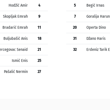
Hodžić Amir
4
5
Begić Irnas
Skopljak Emrah
9
7
Goralija Harun
Bradarić Emrah
11
20
Operta Dino
Buljubašić Anis
18
31
Džano Haris
ercegovac Senaid
21
32
Erdeniz Tarik
Ismić Enis
25
Pašalić Nermin
27