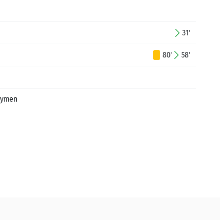
31'
80'
58'
 Eymen