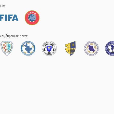
cije
lni/Županijski savezi