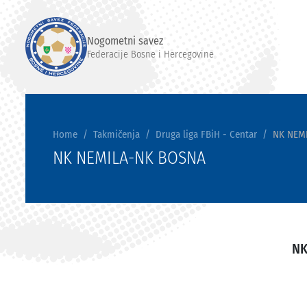
Nogometni savez
Federacije Bosne i Hercegovine
Home
Takmičenja
Druga liga FBiH - Centar
NK NEM
NK NEMILA-NK BOSNA
NK