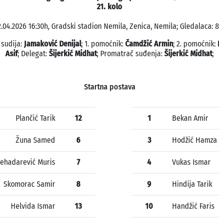
21. kolo
2.04.2026 16:30h, Gradski stadion Nemila, Zenica, Nemila; Gledalaca: 8
 sudija:
Jamaković Denijal
; 1. pomoćnik:
Čamdžić Armin
; 2. pomoćnik:
Asif
; Delegat:
Šijerkić Midhat
; Promatrač suđenja:
Šijerkić Midhat
;
Startna postava
Plančić Tarik
12
1
Bekan Amir
Žuna Samed
6
3
Hodžić Hamza
ehadarević Muris
7
4
Vukas Ismar
Skomorac Samir
8
9
Hindija Tarik
Helvida Ismar
13
10
Handžić Faris