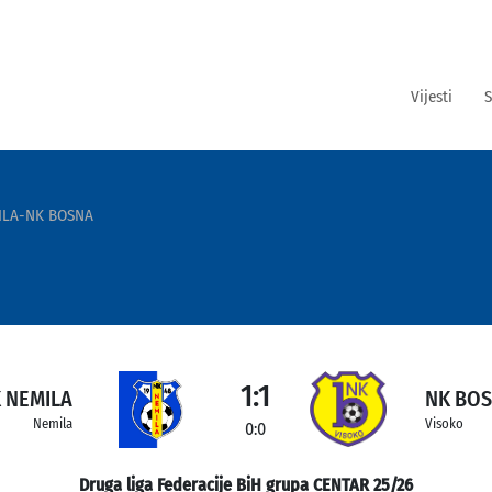
Vijesti
S
ILA-NK BOSNA
1:1
 NEMILA
NK BO
Nemila
Visoko
0:0
Druga liga Federacije BiH grupa CENTAR 25/26