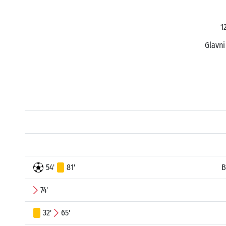
1
Glavni
54'
81'
B
74'
32'
65'