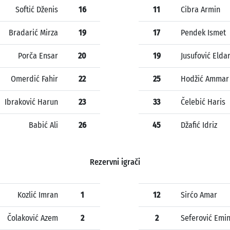
Softić Dženis
16
11
Cibra Armin
Bradarić Mirza
19
17
Pendek Ismet
Porča Ensar
20
19
Jusufović Elda
Omerdić Fahir
22
25
Hodžić Ammar
Ibraković Harun
23
33
Čelebić Haris
Babić Ali
26
45
Džafić Idriz
Rezervni igrači
Kozlić Imran
1
12
Sirćo Amar
Čolaković Azem
2
2
Seferović Emi