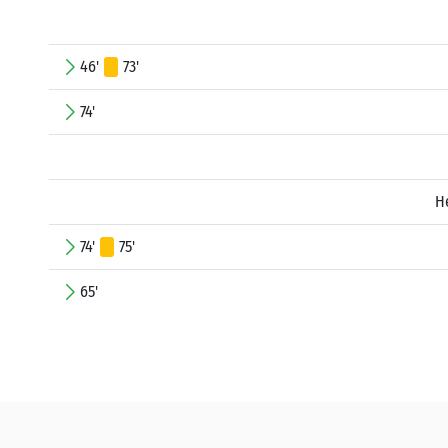
46'
73'
74'
H
74'
75'
65'