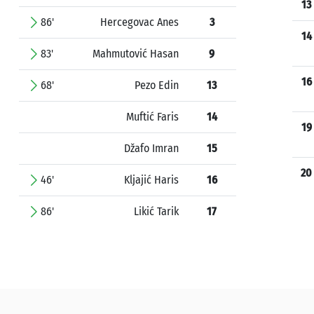
13
86'
Hercegovac Anes
3
14
83'
Mahmutović Hasan
9
16
68'
Pezo Edin
13
Muftić Faris
14
19
Džafo Imran
15
20
46'
Kljajić Haris
16
86'
Likić Tarik
17