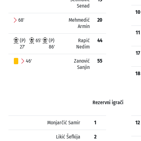
Senad
10
68'
Mehmedić
20
Armin
11
(P)
65'
(P)
Rapić
44
27'
86'
Nedim
17
46'
Zanović
55
Sanjin
18
Rezervni igrači
Monjarčić Samir
1
12
Likić Šefkija
2