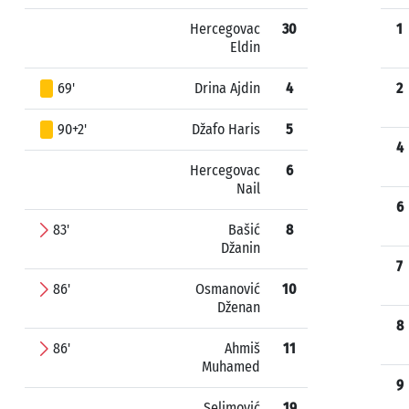
Hercegovac
30
1
Eldin
69'
Drina Ajdin
4
2
90+2'
Džafo Haris
5
4
Hercegovac
6
Nail
6
83'
Bašić
8
Džanin
7
86'
Osmanović
10
Dženan
8
86'
Ahmiš
11
Muhamed
9
Selimović
19