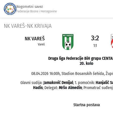
Nogometni savez
Federacije Bosne i Hercegovine
NK VAREŠ-NK KRIVAJA
3:2
NK VAREŠ
Vareš
1:1
Druga liga Federacije BiH grupa CENTA
20. kolo
08.04.2026 16:00h, Stadion Bosanskih šehida, Župć
Glavni sudija:
Jamaković Denijal
; 1. pomoćnik:
Hanjalić S
Hadis
; Delegat:
Mršo Almedin
; Promatrač suđenj
Startna postava