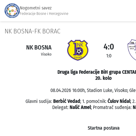
Nogometni savez
Federacije Bosne i Hercegovine
NK BOSNA-FK BORAC
4:0
NK BOSNA
Visoko
1:0
Druga liga Federacije BiH grupa CENTA
20. kolo
08.04.2026 16:00h, Stadion Luke, Visoko; Gle
Glavni sudija:
Berbić Vedad
; 1. pomoćnik:
Ćulov Nidal
; 
Delegat:
Nalić Amel
; Promatrač suđenja:
N
Startna postava