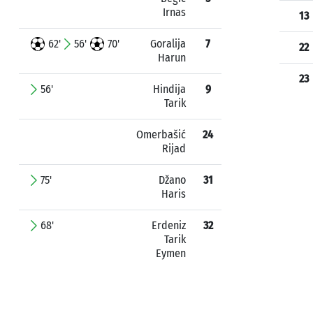
Irnas
13
62'
56'
70'
Goralija
7
22
Harun
23
56'
Hindija
9
Tarik
Omerbašić
24
Rijad
75'
Džano
31
Haris
68'
Erdeniz
32
Tarik
Eymen