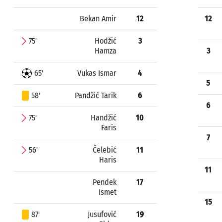
Bekan Amir
12
12
75'
Hodžić
3
Hamza
3
65'
Vukas Ismar
4
5
58'
Pandžić Tarik
6
6
75'
Handžić
10
Faris
7
56'
Čelebić
11
Haris
11
Pendek
17
Ismet
15
87'
Jusufović
19