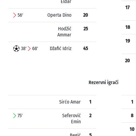
Eldar
17
56'
Operta Dino
20
18
Hodžić
25
Ammar
19
38'
68'
Džafić Idriz
45
20
Rezervni igrači
Sirćo Amar
1
1
75'
Seferović
2
8
Emin
10
Begić
5