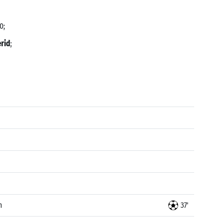
0;
erid
;
n
37'