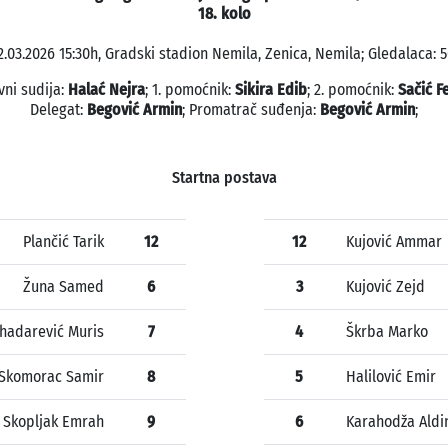
18. kolo
2.03.2026 15:30h, Gradski stadion Nemila, Zenica, Nemila; Gledalaca: 5
vni sudija:
Halać Nejra
; 1. pomoćnik:
Sikira Edib
; 2. pomoćnik:
Sačić F
Delegat:
Begović Armin
; Promatrač suđenja:
Begović Armin
;
Startna postava
Plančić Tarik
12
12
Kujović Ammar
Žuna Samed
6
3
Kujović Zejd
hadarević Muris
7
4
Škrba Marko
Skomorac Samir
8
5
Halilović Emir
Skopljak Emrah
9
6
Karahodža Aldi