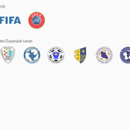
cije
lni/Županijski savezi