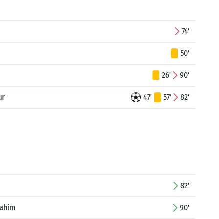
74'
50'
26'
90'
ur
47'
57'
82'
82'
rahim
90'