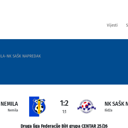
Vijesti
S
ILA-NK SAŠK NAPREDAK
1:2
 NEMILA
NK SAŠK 
Nemila
Ilidža
1:1
Druga liga Federacije BiH grupa CENTAR 25/26