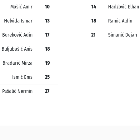
Mašić Amir
10
14
Hadžović Elhan
Helvida Ismar
13
18
Ramić Aldin
Bureković Adin
17
21
Simanić Dejan
Buljubašić Anis
18
Bradarić Mirza
19
Ismić Enis
25
Pašalić Nermin
27