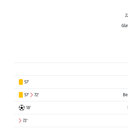
2
Gla
57'
57'
72'
Be
18'
72'