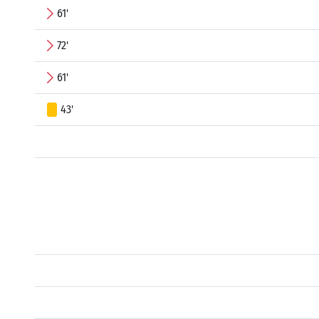
61'
72'
61'
43'