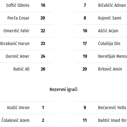
Softić Dženis
16
7
Bičakčić Adnan
Porča Ensar
20
8
Kujović Sami
Omerdić Fahir
22
16
Aščić Arjan
Ibraković Harun
23
17
Ćutahija Din
Durmić Amer
24
19
Neretljak Mens
Babić Ali
26
20
Brković Amin
Rezervni igrači
Kozlić Imran
1
9
Bećarević Feđa
Čolaković Azem
2
11
Bahtić Imad Ib