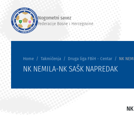
Nogometni savez
Federacije Bosne i Hercegovine
Home
Takmičenja
Druga liga FBiH - Centar
NK NEM
NK NEMILA-NK SAŠK NAPREDAK
NK