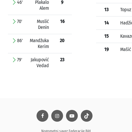
46'
Plakalo
9
Alem
13
Topuz
70'
Muslić
16
14
Hadži
Denin
15
Kavaz
86'
Mandžuka
20
Kerim
19
Mašić
79'
Jakupović
23
Vedad
Nogometni savez Federacije BiH