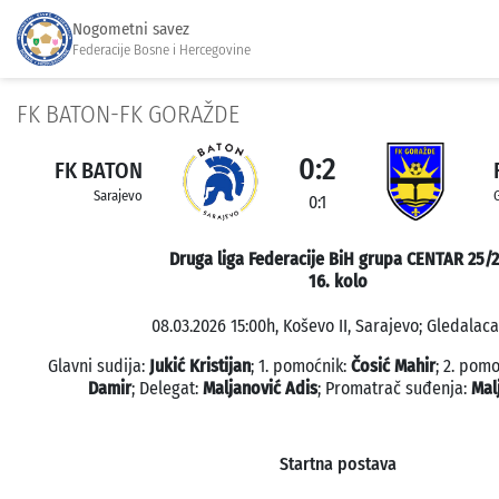
Nogometni savez
Federacije Bosne i Hercegovine
FK BATON-FK GORAŽDE
0:2
FK BATON
Sarajevo
0:1
Druga liga Federacije BiH grupa CENTAR 25/
16. kolo
08.03.2026 15:00h, Koševo II, Sarajevo; Gledalaca:
Glavni sudija:
Jukić Kristijan
; 1. pomoćnik:
Čosić Mahir
; 2. pom
Damir
; Delegat:
Maljanović Adis
; Promatrač suđenja:
Mal
Startna postava