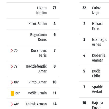
Ligata
77
32
Ćulov
Nedim
Nejir
Kukić Sedin
4
2
Hukara
Faris
Bogučanin
6
Denis
3
Islamagić
Arnes
70'
Duranović
7
Faris
4
Đuderija
Ammar
79'
Hadžiefendić
8
Amar
5
Dučić
Eldin
86'
Pintol Amar
10
7
Spahić
Vedad
68'
Mešić Ermin
11
10
Bajrica
46'
Kaltak Arman
14
Enver