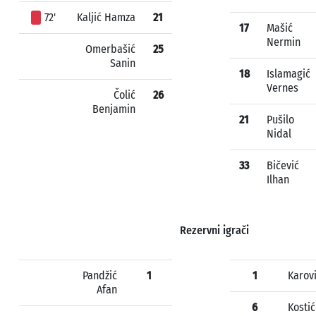
72'
Kaljić Hamza
21
17
Mašić
Nermin
Omerbašić
25
Sanin
18
Islamagić
Vernes
Čolić
26
Benjamin
21
Pušilo
Nidal
33
Bičević
Ilhan
Rezervni igrači
Pandžić
1
1
Karovi
Afan
6
Kosti