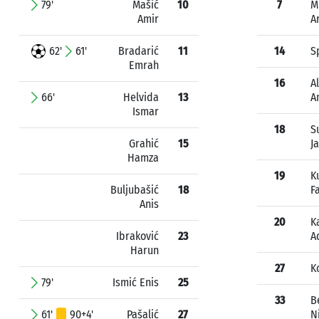
79'
Mašić
10
7
M
Amir
A
62'
61'
Bradarić
11
14
S
Emrah
16
A
66'
Helvida
13
A
Ismar
18
S
Grahić
15
J
Hamza
19
K
Buljubašić
18
F
Anis
20
K
Ibraković
23
A
Harun
27
K
79'
Ismić Enis
25
33
B
61'
90+4'
Pašalić
27
N