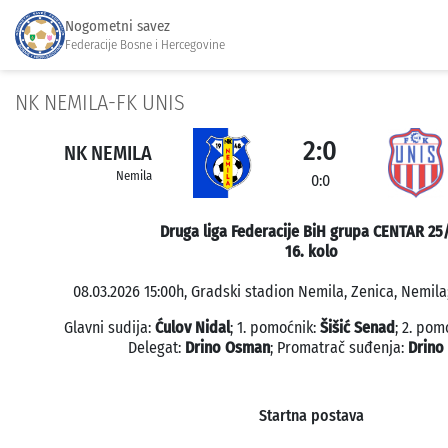
Nogometni savez
Federacije Bosne i Hercegovine
NK NEMILA-FK UNIS
2:0
NK NEMILA
Nemila
0:0
Druga liga Federacije BiH grupa CENTAR 25
16. kolo
08.03.2026 15:00h, Gradski stadion Nemila, Zenica, Nemila;
Glavni sudija:
Ćulov Nidal
; 1. pomoćnik:
Šišić Senad
; 2. pom
Delegat:
Drino Osman
; Promatrač suđenja:
Drino
Startna postava