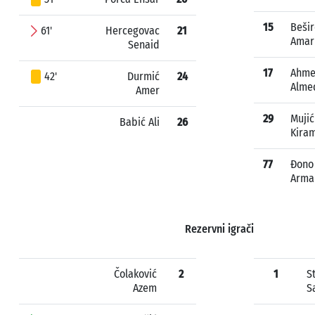
15
Bešir
61'
Hercegovac
21
Amar
Senaid
17
Ahme
42'
Durmić
24
Alme
Amer
29
Mujić
Babić Ali
26
Kira
77
Đono
Arma
Rezervni igrači
Čolaković
2
1
S
Azem
S