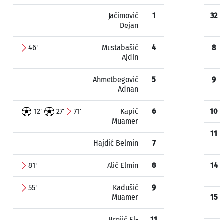
Jaćimović
1
32
Dejan
46'
Mustabašić
4
8
Ajdin
Ahmetbegović
5
9
Adnan
12'
27'
71'
Kapić
6
10
Muamer
11
Hajdić Belmin
7
81'
Alić Elmin
8
14
55'
Kadušić
9
Muamer
15
Hrnjić El-
11