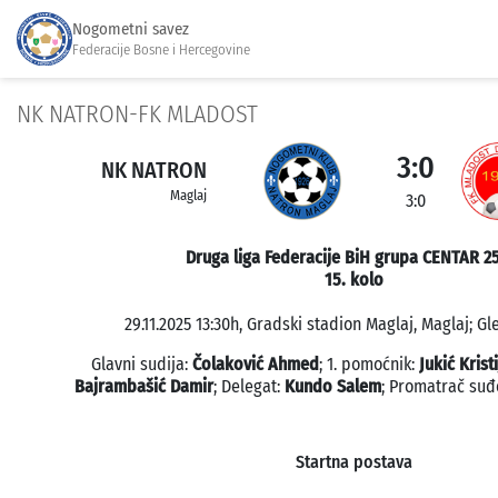
Nogometni savez
Federacije Bosne i Hercegovine
NK NATRON-FK MLADOST
3:0
NK NATRON
Maglaj
3:0
Druga liga Federacije BiH grupa CENTAR 2
15. kolo
29.11.2025 13:30h, Gradski stadion Maglaj, Maglaj; Gl
Glavni sudija:
Čolaković Ahmed
; 1. pomoćnik:
Jukić Krist
Bajrambašić Damir
; Delegat:
Kundo Salem
; Promatrač suđ
Startna postava