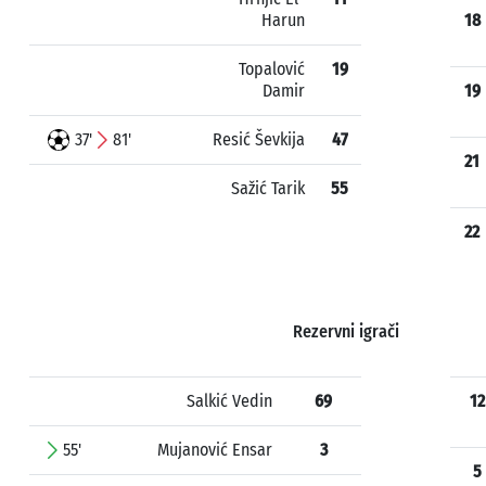
Harun
18
Topalović
19
Damir
19
37'
81'
Resić Ševkija
47
21
Sažić Tarik
55
22
Rezervni igrači
Salkić Vedin
69
12
55'
Mujanović Ensar
3
5