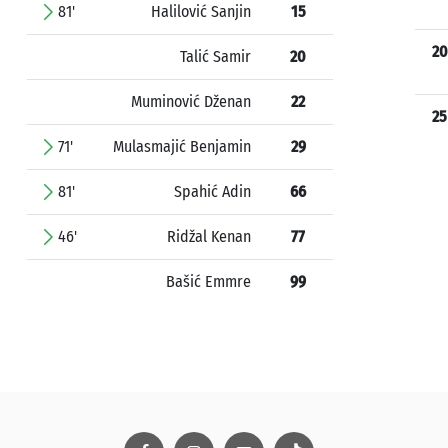
81'
Halilović Sanjin
15
20
Talić Samir
20
Muminović Dženan
22
25
71'
Mulasmajić Benjamin
29
81'
Spahić Adin
66
46'
Ridžal Kenan
77
Bašić Emmre
99