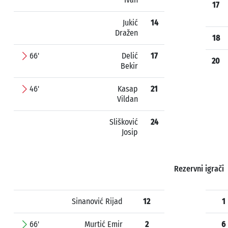
17
Jukić
14
Dražen
18
66'
Delić
17
20
Bekir
46'
Kasap
21
Vildan
Slišković
24
Josip
Rezervni igrači
Sinanović Rijad
12
1
66'
Murtić Emir
2
6