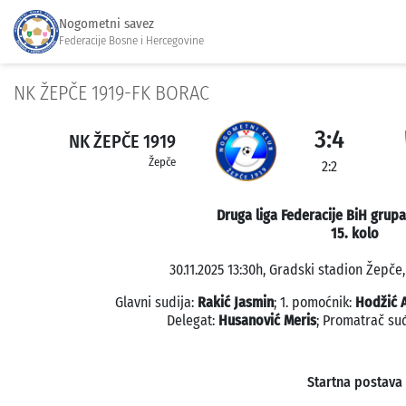
Nogometni savez
Federacije Bosne i Hercegovine
NK ŽEPČE 1919-FK BORAC
3:4
NK ŽEPČE 1919
Žepče
2:2
Druga liga Federacije BiH grup
15. kolo
30.11.2025 13:30h, Gradski stadion Žepče
Glavni sudija:
Rakić Jasmin
; 1. pomoćnik:
Hodžić 
Delegat:
Husanović Meris
; Promatrač su
Startna postava