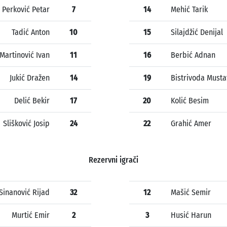
Perković Petar
7
14
Mehić Tarik
Tadić Anton
10
15
Silajdžić Denijal
Martinović Ivan
11
16
Berbić Adnan
Jukić Dražen
14
19
Bistrivoda Musta
Delić Bekir
17
20
Kolić Besim
Slišković Josip
24
22
Grahić Amer
Rezervni igrači
Sinanović Rijad
32
12
Mašić Semir
Murtić Emir
2
3
Husić Harun