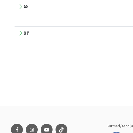
68'
81'
Partneri/Asocija