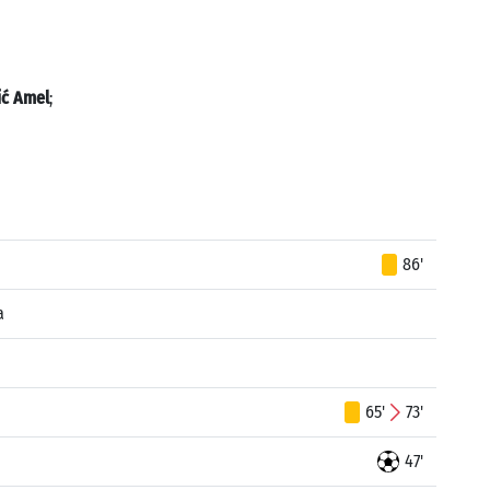
ić Amel
;
86'
a
65'
73'
47'