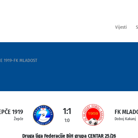
Vijesti
S
E 1919-FK MLADOST
1:1
EPČE 1919
FK MLAD
Žepče
Doboj Kakanj
1:0
Druga liga Federacije BiH grupa CENTAR 25/26