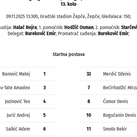
13. kolo
09.11.2025 13:30h, Gradski stadion Žepče, Žepče; Gledalaca: 150;
sudija:
Halać Nejra
; 1. pomoćnik:
Hodžić Osman
; 2. pomoćnik:
Starčev
Delegat:
Bureković Emir
; Promatrač suđenja:
Bureković Emir
;
Startna postava
Banović Matej
1
32
Merdić Dženis
u-Tate Amadeo
3
7
Bečirhodžić Mirz
Jozinović Teo
4
8
Čomor Denis
Jurić Andrej
5
10
Bogučanin Denis
Salkić Adem
6
11
Smolo Bekir