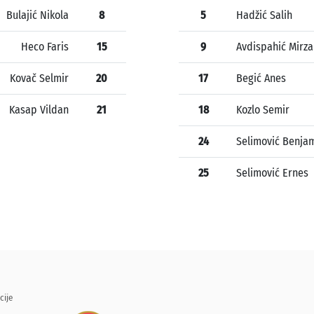
Bulajić Nikola
8
5
Hadžić Salih
Heco Faris
15
9
Avdispahić Mirza
Kovač Selmir
20
17
Begić Anes
Kasap Vildan
21
18
Kozlo Semir
24
Selimović Benja
25
Selimović Ernes
cije