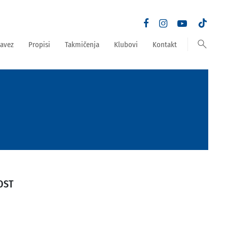
search
avez
Propisi
Takmičenja
Klubovi
Kontakt
OST