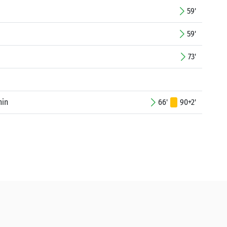
59'
59'
73'
min
66'
90+2'