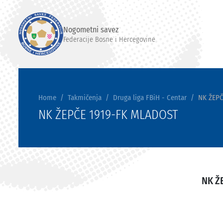
Nogometni savez
Federacije Bosne i Hercegovine
Home
Takmičenja
Druga liga FBiH - Centar
NK ŽEPČ
NK ŽEPČE 1919-FK MLADOST
NK Ž