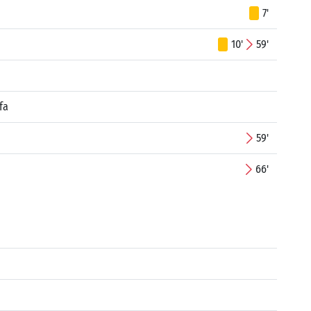
7'
10'
59'
fa
59'
66'