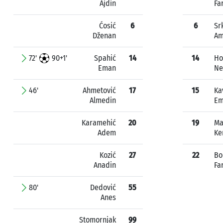
Ajdin
Fa
Ćosić
6
6
Sr
Dženan
Am
72'
90+1'
Spahić
14
14
Ho
Eman
Ne
46'
Ahmetović
17
15
Ka
Almedin
Em
Karamehić
20
19
Ma
Adem
Ke
Kozić
27
22
Bo
Anadin
Fa
80'
Dedović
55
Anes
Stomornjak
99