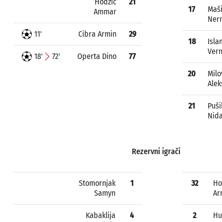
Hodžić
21
17
Maš
Ammar
Ner
11'
Cibra Armin
29
18
Isla
Ver
18'
72'
Operta Dino
77
20
Milo
Ale
21
Puši
Nida
Rezervni igrači
Stomornjak
1
32
Ho
Samyn
Ar
Kabaklija
4
2
Hu