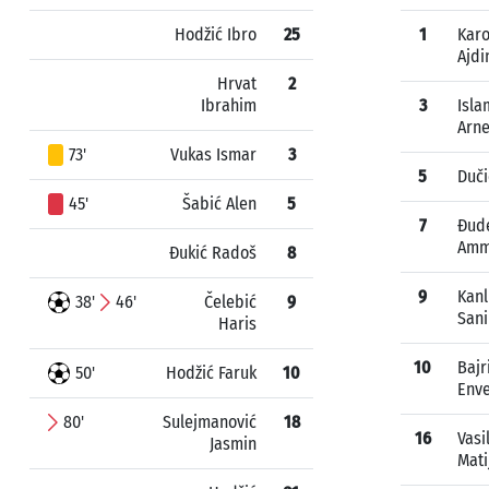
Hodžić Ibro
25
1
Karo
Ajdi
Hrvat
2
Ibrahim
3
Isla
Arn
73'
Vukas Ismar
3
5
Duči
45'
Šabić Alen
5
7
Đude
Amm
Đukić Radoš
8
9
Kanl
38'
46'
Čelebić
9
Sani
Haris
10
Bajr
50'
Hodžić Faruk
10
Env
80'
Sulejmanović
18
16
Vasi
Jasmin
Mati