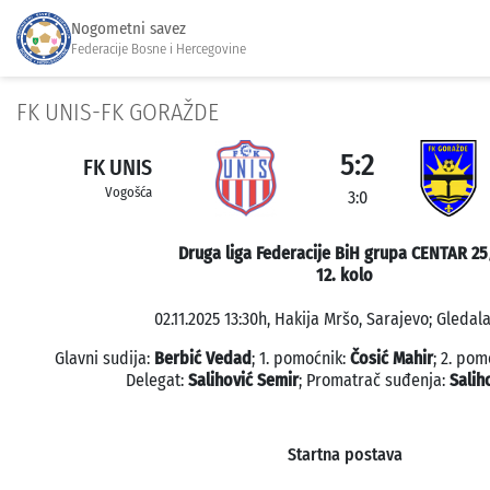
Nogometni savez
Federacije Bosne i Hercegovine
FK UNIS-FK GORAŽDE
5:2
FK UNIS
Vogošća
3:0
Druga liga Federacije BiH grupa CENTAR 25
12. kolo
02.11.2025 13:30h, Hakija Mršo, Sarajevo; Gledala
Glavni sudija:
Berbić Vedad
; 1. pomoćnik:
Čosić Mahir
; 2. pom
Delegat:
Salihović Semir
; Promatrač suđenja:
Salih
Startna postava