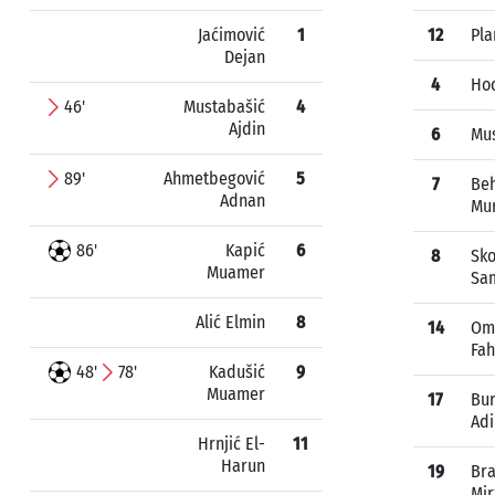
Jaćimović
1
12
Pla
Dejan
4
Hod
46'
Mustabašić
4
Ajdin
6
Mus
89'
Ahmetbegović
5
7
Be
Adnan
Mur
86'
Kapić
6
8
Sk
Muamer
Sa
Alić Elmin
8
14
Om
Fah
48'
78'
Kadušić
9
Muamer
17
Bur
Adi
Hrnjić El-
11
Harun
19
Bra
Mir