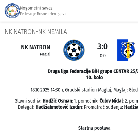
Nogometni savez
Federacije Bosne i Hercegovine
NK NATRON-NK NEMILA
3:0
NK NATRON
Maglaj
0:0
Druga liga Federacije BiH grupa CENTAR 25/
10. kolo
18.10.2025 14:30h, Gradski stadion Maglaj, Maglaj; Gled
Glavni sudija:
Hodžić Osman
; 1. pomoćnik:
Ćulov Nidal
; 2. po
Delegat:
Hadžiahmetović Izudin
; Promatrač suđenja:
Hadžia
Startna postava