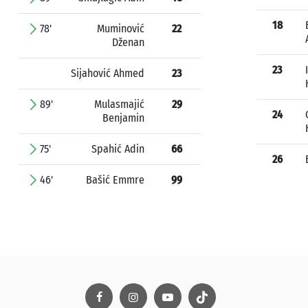
18
78'
Muminović
22
Dženan
23
Sijahović Ahmed
23
89'
Mulasmajić
29
24
Benjamin
75'
Spahić Adin
66
26
46'
Bašić Emmre
99