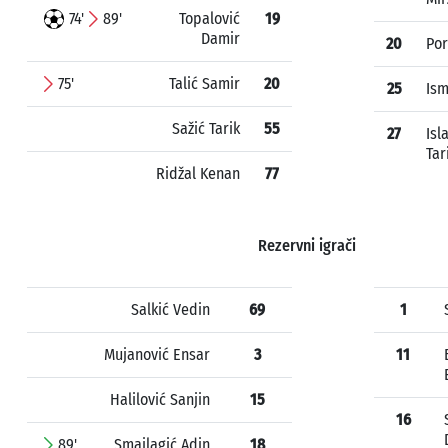
74'
89'
Topalović
19
Damir
20
Por
75'
Talić Samir
20
25
Ism
Sažić Tarik
55
27
Isl
Tar
Ridžal Kenan
77
Rezervni igrači
Salkić Vedin
69
1
Mujanović Ensar
3
11
Halilović Sanjin
15
16
89'
Smajlagić Adin
18