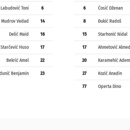
Labudović Toni
6
6
Ćosić Dženan
Mudrov Vedad
14
8
Đukić Radoš
Delić Maid
16
15
Starhonić Nidal
Starčević Huso
17
17
Ahmetović Almed
Bekrić Amel
22
20
Karamehić Adem
dunić Benjamin
23
27
Kozić Anadin
77
Operta Dino