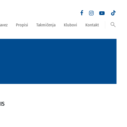
search
avez
Propisi
Takmičenja
Klubovi
Kontakt
IS