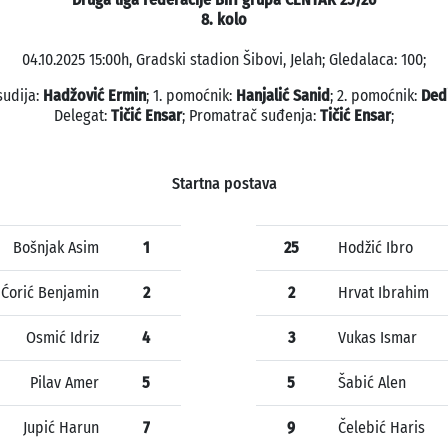
8. kolo
04.10.2025 15:00h, Gradski stadion Šibovi, Jelah; Gledalaca: 100;
sudija:
Hadžović Ermin
; 1. pomoćnik:
Hanjalić Sanid
; 2. pomoćnik:
Ded
Delegat:
Tičić Ensar
; Promatrač suđenja:
Tičić Ensar
;
Startna postava
Bošnjak Asim
1
25
Hodžić Ibro
Ćorić Benjamin
2
2
Hrvat Ibrahim
Osmić Idriz
4
3
Vukas Ismar
Pilav Amer
5
5
Šabić Alen
Jupić Harun
7
9
Čelebić Haris