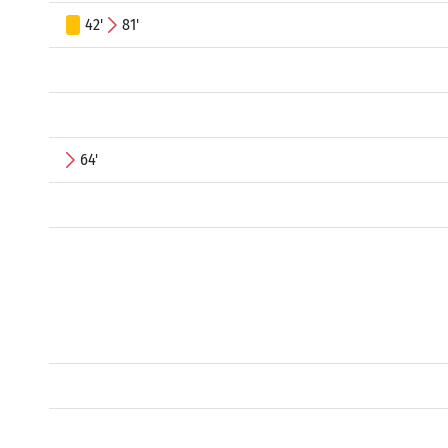
42'
81'
64'