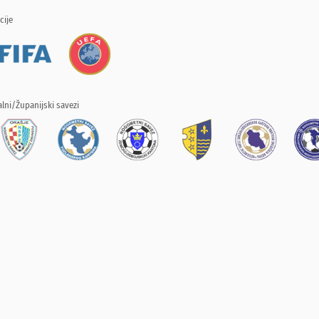
cije
lni/Županijski savezi