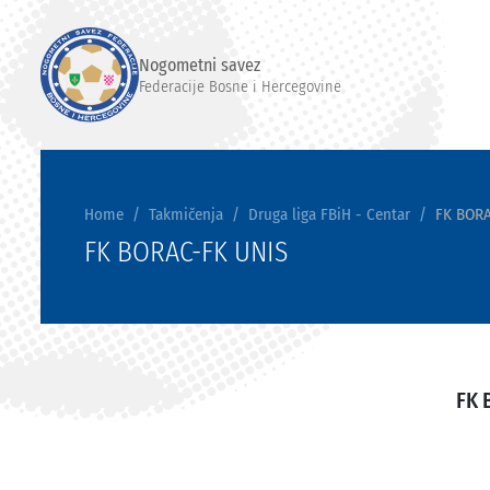
Nogometni savez
Federacije Bosne i Hercegovine
Home
Takmičenja
Druga liga FBiH - Centar
FK BORA
FK BORAC-FK UNIS
FK 