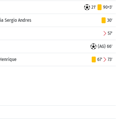
21'
90+3'
ia Sergio Andres
30'
57'
(AG) 66'
Henrique
67'
73'