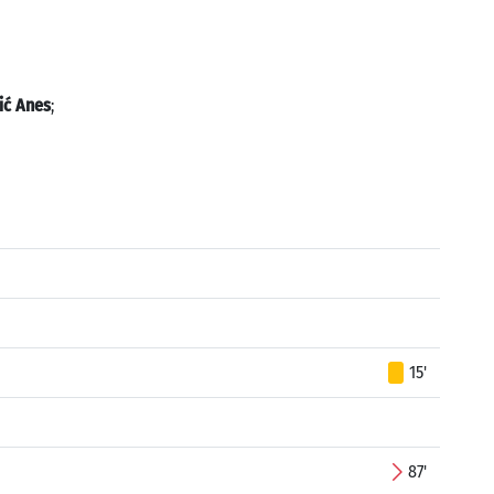
ić Anes
;
15'
87'