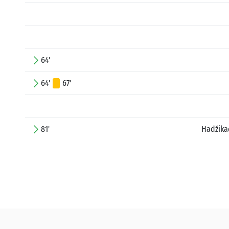
64'
64'
67'
81'
Hadžika