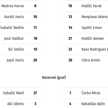
Mudrov Harun
8
10
Hodžić Faruk
Kurdić Haris
10
13
Pamplona Valenc
Subašić Nedim
11
14
Spahić Eman
Josić Dalibor
18
21
Hodžić Ammar
Ilić Stefan
19
23
Raez Rodrigues 
Jupić Haris
20
29
Cibra Armin
Rezervni igrači
Subašić Maid
27
1
Čorbo Mirza
Alić Dženis
3
4
Kabaklija Ajdin