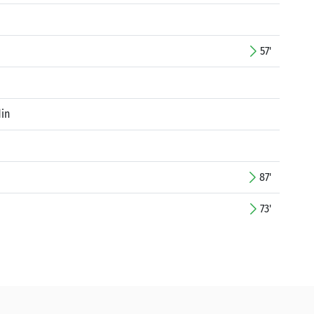
57'
in
87'
73'