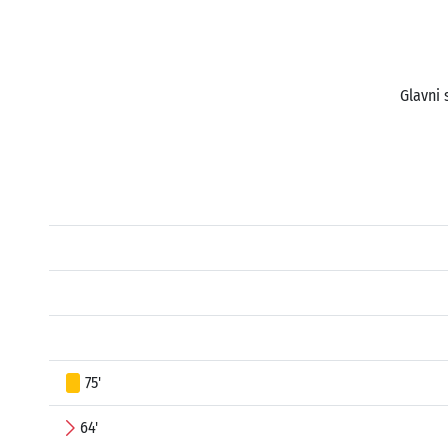
Glavni 
75'
64'