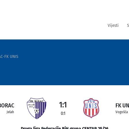
Vijesti
S
C-FK UNIS
1:1
BORAC
FK UN
Jelah
Vogošća
0:1
Druga liga Federacije BiH grupa CENTAR 25/26