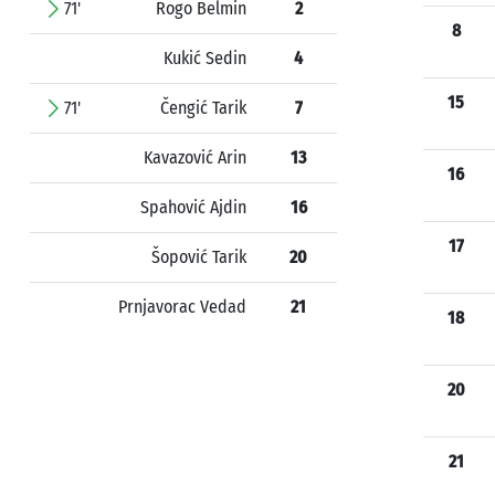
71'
Rogo Belmin
2
8
Kukić Sedin
4
15
71'
Čengić Tarik
7
Kavazović Arin
13
16
Spahović Ajdin
16
17
Šopović Tarik
20
Prnjavorac Vedad
21
18
20
21