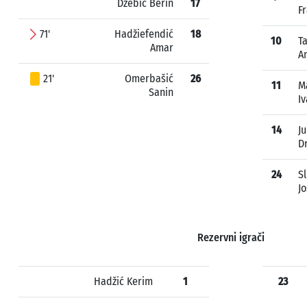
Džebić Berin
17
F
71'
Hadžiefendić
18
10
T
Amar
A
21'
Omerbašić
26
11
M
Sanin
I
14
Ju
D
24
Sl
Jo
Rezervni igrači
Hadžić Kerim
1
23