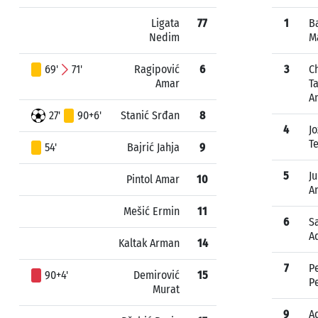
Ligata
77
1
B
Nedim
M
69'
71'
Ragipović
6
3
C
Amar
T
A
27'
90+6'
Stanić Srđan
8
4
Jo
T
54'
Bajrić Jahja
9
5
Ju
Pintol Amar
10
A
Mešić Ermin
11
6
Sa
A
Kaltak Arman
14
7
P
90+4'
Demirović
15
P
Murat
9
A