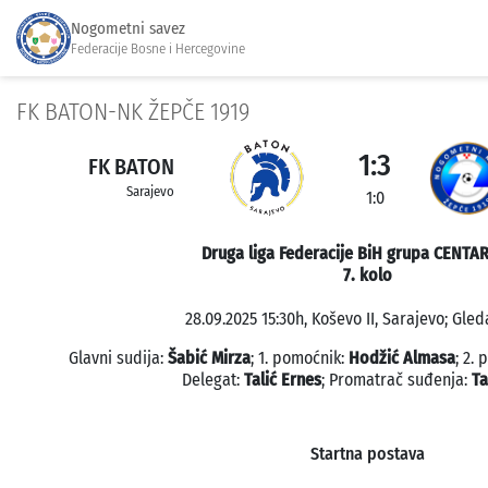
Nogometni savez
Federacije Bosne i Hercegovine
FK BATON-NK ŽEPČE 1919
1:3
FK BATON
Sarajevo
1:0
Druga liga Federacije BiH grupa CENTAR
7. kolo
28.09.2025 15:30h, Koševo II, Sarajevo; Gled
Glavni sudija:
Šabić Mirza
; 1. pomoćnik:
Hodžić Almasa
; 2.
Delegat:
Talić Ernes
; Promatrač suđenja:
Ta
Startna postava