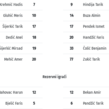
Krehmić Hadis
7
9
Hindija Tarik
Gluhić Meris
10
14
Buza Almin
Šijerkić Tarik
17
17
Pendek Ismet
Dedić Anel
18
20
Handžić Faris
Šijerkić Mirsad
19
33
Čolić Benjamin
Mehić Amer
20
77
Zukić Tarik
Rezervni igrači
ahovac Harun
12
12
Bekan Amir
Bjelić Faris
5
6
Pandžić Tarik