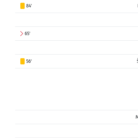
84'
65'
56'
M