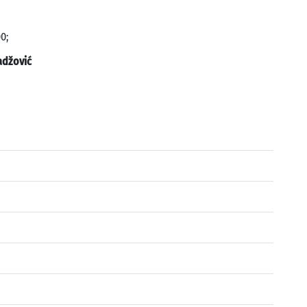
0;
džović