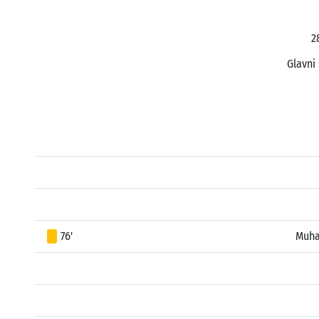
2
Glavni 
76'
Muha