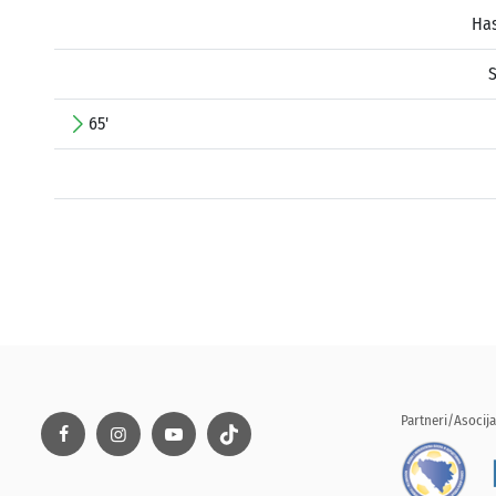
Has
65'
Partneri/Asocija