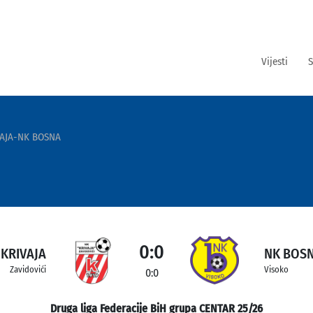
Vijesti
S
VAJA-NK BOSNA
0:0
 KRIVAJA
NK BOS
Zavidovići
Visoko
0:0
Druga liga Federacije BiH grupa CENTAR 25/26