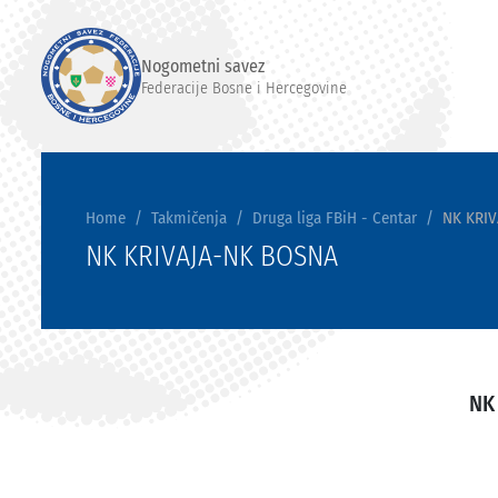
Nogometni savez
Federacije Bosne i Hercegovine
Home
Takmičenja
Druga liga FBiH - Centar
NK KRI
NK KRIVAJA-NK BOSNA
NK