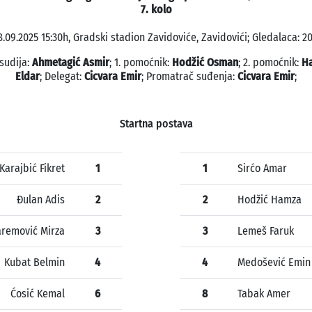
7. kolo
8.09.2025 15:30h, Gradski stadion Zavidoviće, Zavidovići; Gledalaca: 20
sudija:
Ahmetagić Asmir
; 1. pomoćnik:
Hodžić Osman
; 2. pomoćnik:
Ha
Eldar
; Delegat:
Cicvara Emir
; Promatrač suđenja:
Cicvara Emir
;
Startna postava
Karajbić Fikret
1
1
Sirćo Amar
Đulan Adis
2
2
Hodžić Hamza
remović Mirza
3
3
Lemeš Faruk
Kubat Belmin
4
4
Medošević Emin
Ćosić Kemal
6
8
Tabak Amer