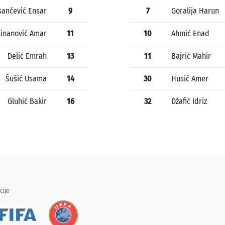
ančević Ensar
9
7
Goralija Harun
Sinanović Amar
11
10
Ahmić Enad
Delić Emrah
13
11
Bajrić Mahir
Šušić Usama
14
30
Husić Amer
Gluhić Bakir
16
32
Džafić Idriz
cije