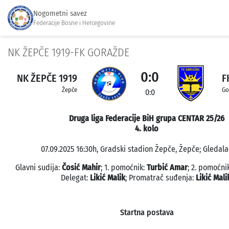
Nogometni savez
Federacije Bosne i Hercegovine
NK ŽEPČE 1919-FK GORAŽDE
0:0
NK ŽEPČE 1919
F
Žepče
Go
0:0
Druga liga Federacije BiH grupa CENTAR 25/26
4. kolo
07.09.2025 16:30h, Gradski stadion Žepče, Žepče; Gledala
Glavni sudija:
Čosić Mahir
; 1. pomoćnik:
Turbić Amar
; 2. pomoćni
Delegat:
Likić Malik
; Promatrač suđenja:
Likić Mali
Startna postava