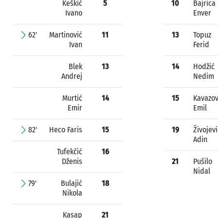
Keškić
5
10
Bajrica
Ivano
Enver
62'
Martinović
11
13
Topuz
Ivan
Ferid
Blek
13
14
Hodžić
Andrej
Nedim
Murtić
14
15
Kavazov
Emir
Emil
82'
Heco Faris
15
19
Živojevi
Adin
Tufekčić
16
Dženis
21
Pušilo
Nidal
79'
Bulajić
18
Nikola
Kasap
21