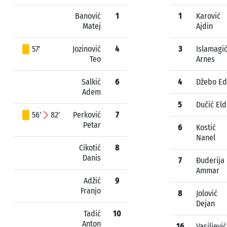
Banović
1
1
Karović
Matej
Ajdin
57'
Jozinović
4
3
Islamagi
Teo
Arnes
Salkić
6
4
Džebo Ed
Adem
5
Dučić Eld
56'
82'
Perković
7
Petar
6
Kostić
Nanel
Cikotić
8
Danis
7
Đuderija
Ammar
Adžić
9
Franjo
8
Jolović
Dejan
Tadić
10
Anton
16
Vasiljević