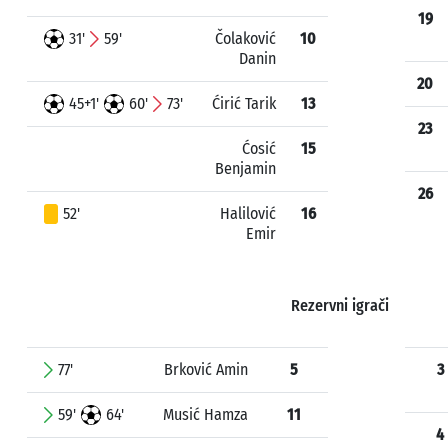
19
31'
59'
Čolaković
10
Danin
20
45+1'
60'
73'
Ćirić Tarik
13
23
Ćosić
15
Benjamin
26
52'
Halilović
16
Emir
Rezervni igrači
77'
Brković Amin
5
3
59'
64'
Musić Hamza
11
4