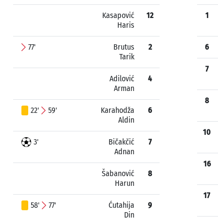
Kasapović
12
1
Haris
77'
Brutus
2
6
Tarik
7
Adilović
4
Arman
8
22'
59'
Karahodža
6
Aldin
10
3'
Bičakčić
7
Adnan
16
Šabanović
8
Harun
17
58'
77'
Ćutahija
9
Din