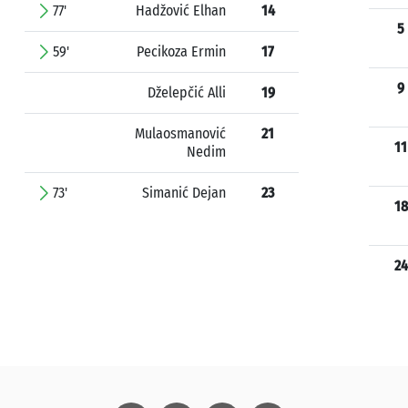
77'
Hadžović Elhan
14
5
59'
Pecikoza Ermin
17
9
Dželepčić Alli
19
Mulaosmanović
21
11
Nedim
73'
Simanić Dejan
23
18
24