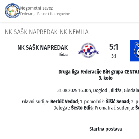
Nogometni savez
Federacije Bosne i Hercegovine
NK SAŠK NAPREDAK-NK NEMILA
5:1
NK SAŠK NAPREDAK
Ilidža
3:1
Druga liga Federacije BiH grupa CENTA
3. kolo
31.08.2025 16:30h, Doglodi, Ilidža; Gledala
Glavni sudija:
Berbić Vedad
; 1. pomoćnik:
Šišić Senad
; 2. 
Delegat:
Šesto Edis
; Promatrač suđenja:
Š
Startna postava