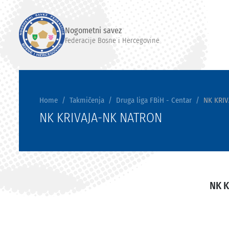
Nogometni savez
Federacije Bosne i Hercegovine
Home
Takmičenja
Druga liga FBiH - Centar
NK KRI
NK KRIVAJA-NK NATRON
NK K