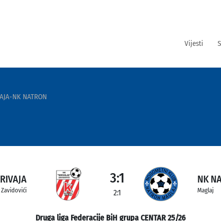
Vijesti
S
VAJA-NK NATRON
3:1
RIVAJA
NK N
Zavidovići
Maglaj
2:1
Druga liga Federacije BiH grupa CENTAR 25/26