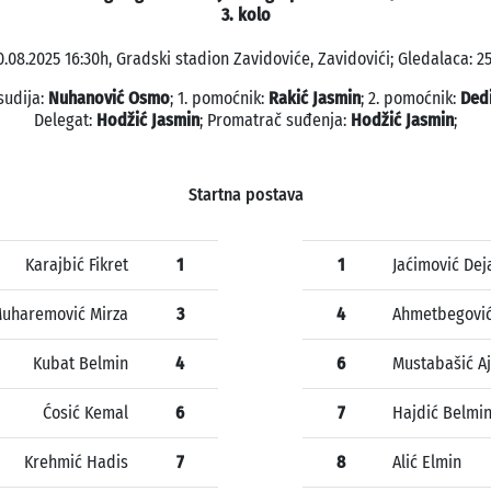
3. kolo
0.08.2025 16:30h, Gradski stadion Zavidoviće, Zavidovići; Gledalaca: 25
sudija:
Nuhanović Osmo
; 1. pomoćnik:
Rakić Jasmin
; 2. pomoćnik:
Ded
Delegat:
Hodžić Jasmin
; Promatrač suđenja:
Hodžić Jasmin
;
Startna postava
Karajbić Fikret
1
1
Jaćimović Dej
uharemović Mirza
3
4
Ahmetbegovi
Kubat Belmin
4
6
Mustabašić A
Ćosić Kemal
6
7
Hajdić Belmi
Krehmić Hadis
7
8
Alić Elmin