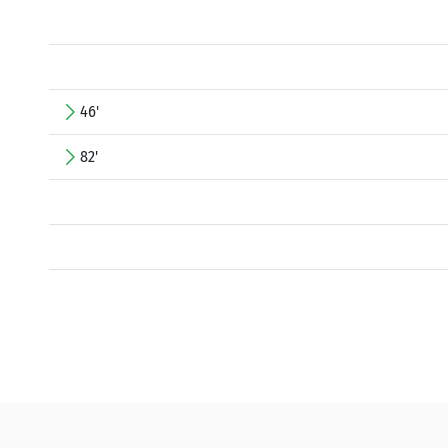
46'
82'