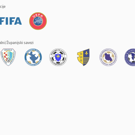
cije
lni/Županijski savezi