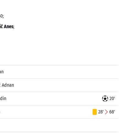
0;
ić Anes
;
an
ć Adnan
jdin
20'
n
28'
68'