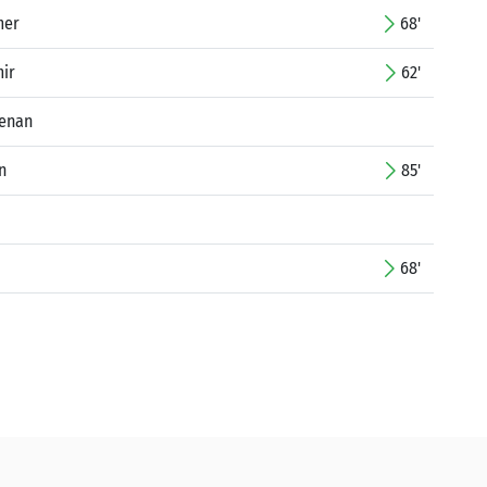
mer
68'
mir
62'
enan
n
85'
68'