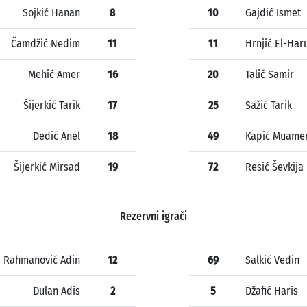
Sojkić Hanan
8
10
Gajdić Ismet
Čamdžić Nedim
11
11
Hrnjić El-Har
Mehić Amer
16
20
Talić Samir
Šijerkić Tarik
17
25
Sažić Tarik
Dedić Anel
18
49
Kapić Muame
Šijerkić Mirsad
19
72
Resić Ševkija
Rezervni igrači
Rahmanović Adin
12
69
Salkić Vedin
Đulan Adis
2
5
Džafić Haris