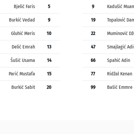
Bjelić Faris
5
9
Kadušić Mua
Burkić Vedad
9
19
Topalović Da
Gluhić Meris
10
22
Muminović Dž
Delić Emrah
13
47
Smajlagić Adi
Šušić Usama
14
66
Spahić Adin
Parić Mustafa
15
77
Ridžal Kenan
Burkić Sabit
20
99
Bašić Emmre