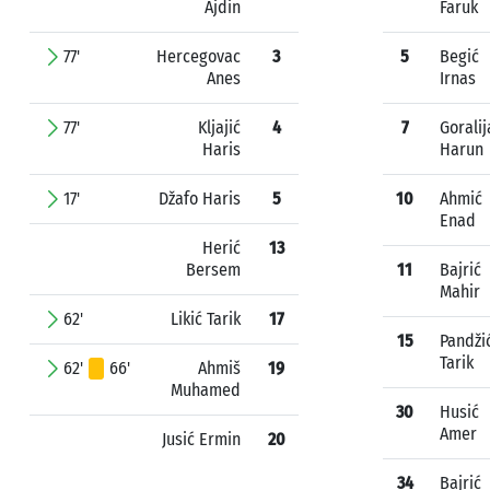
Ajdin
Faruk
77'
Hercegovac
3
5
Begić
Anes
Irnas
77'
Kljajić
4
7
Goralij
Haris
Harun
17'
Džafo Haris
5
10
Ahmić
Enad
Herić
13
Bersem
11
Bajrić
Mahir
62'
Likić Tarik
17
15
Pandži
Tarik
62'
66'
Ahmiš
19
Muhamed
30
Husić
Amer
Jusić Ermin
20
34
Bajrić