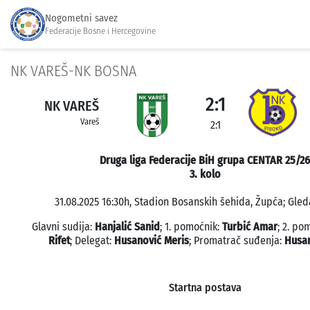
Nogometni savez
Federacije Bosne i Hercegovine
NK VAREŠ-NK BOSNA
2:1
NK VAREŠ
Vareš
2:1
Druga liga Federacije BiH grupa CENTAR 25/26
3. kolo
31.08.2025 16:30h, Stadion Bosanskih šehida, Župća; Gled
Glavni sudija:
Hanjalić Sanid
; 1. pomoćnik:
Turbić Amar
; 2. po
Rifet
; Delegat:
Husanović Meris
; Promatrač suđenja:
Husan
Startna postava