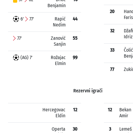
Benjamin
20
Hand
Faris
6'
77'
Rapić
44
Nedim
32
Džaf
Idriz
77'
Zanović
55
Sanjin
33
Čolić
Benj
(AG) 7'
Rožajac
99
Elmin
77
Zuki
Rezervni igrači
Hercegovac
12
12
Bekan
Eldin
Amir
Operta
30
3
Lemeš