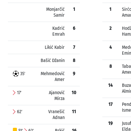
Monjarčić
1
1
Sirć
Samir
Ama
Kadrić
6
2
Hodž
Emrah
Ham
Likić Kabir
7
4
Medo
Emi
Bašić Džanin
8
8
Taba
Ame
35'
Mehmedović
9
Amer
14
Buza
Almi
17'
Ajanović
10
Mirza
17
Pen
Isme
62'
Vranešić
11
Adnan
19
Jusu
Elda
51'
62'
Brkić
16