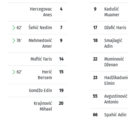
Hercegovac
4
9
Kadušić
Anes
Muamer
62'
Šehić Nedim
7
17
Džafić Haris
76'
Mehmedović
9
18
Smajlagić
Amer
Adin
Muftić Faris
14
22
Muminović
Dženan
62'
Herić
15
Bersem
23
Hadžikaduni
Elmin
Gondžo Edin
19
55
Avgustinović
Antonio
Krajinović
20
Mihael
66
Spahić Adin