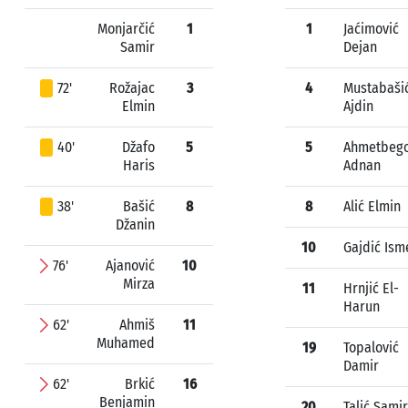
Monjarčić
1
1
Jaćimović
Samir
Dejan
72'
Rožajac
3
4
Mustabaši
Elmin
Ajdin
40'
Džafo
5
5
Ahmetbego
Haris
Adnan
38'
Bašić
8
8
Alić Elmin
Džanin
10
Gajdić Ism
76'
Ajanović
10
Mirza
11
Hrnjić El-
Harun
62'
Ahmiš
11
Muhamed
19
Topalović
Damir
62'
Brkić
16
Benjamin
20
Talić Samir