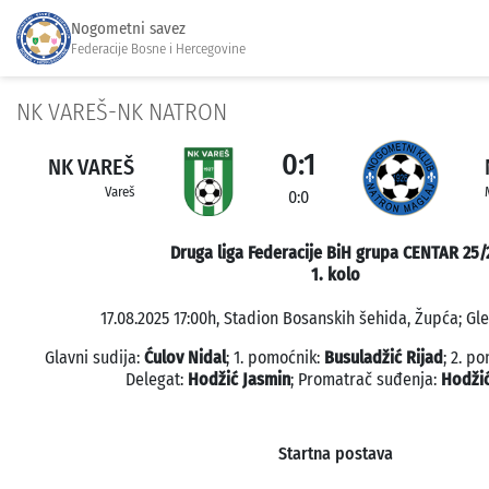
Nogometni savez
Federacije Bosne i Hercegovine
NK VAREŠ-NK NATRON
0:1
NK VAREŠ
Vareš
0:0
Druga liga Federacije BiH grupa CENTAR 25/
1. kolo
17.08.2025 17:00h, Stadion Bosanskih šehida, Župća; Gle
Glavni sudija:
Ćulov Nidal
; 1. pomoćnik:
Busuladžić Rijad
; 2. p
Delegat:
Hodžić Jasmin
; Promatrač suđenja:
Hodžić
Startna postava