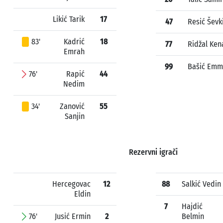
Likić Tarik
17
47
Resić Ševk
83'
Kadrić
18
77
Ridžal Ken
Emrah
99
Bašić Emm
76'
Rapić
44
Nedim
34'
Zanović
55
Sanjin
Rezervni igrači
Hercegovac
12
88
Salkić Vedin
Eldin
7
Hajdić
76'
Jusić Ermin
2
Belmin