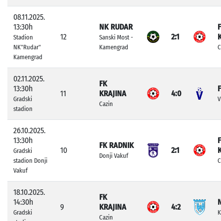
08.11.2025.
13:30h
NK RUDAR
12
2:1
Stadion
Sanski Most -
NK"Rudar"
Kamengrad
C
Kamengrad
02.11.2025.
FK
13:30h
F
11
KRAJINA
4:0
Gradski
V
Cazin
stadion
26.10.2025.
13:30h
FK RADNIK
10
2:1
Gradski
Donji Vakuf
stadion Donji
C
Vakuf
18.10.2025.
FK
14:30h
9
KRAJINA
4:2
Gradski
K
Cazin