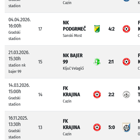
Cazin
K
stadion
04.04.2026.
NK
16:00h
17
PODGRMEČ
4:2
Gradski
Sanski Most
C
stadion
21.03.2026.
NK BAJER
15:30h
15
99
2:1
stadion nk
Ključ Velagići
C
bajer 99
14.03.2026.
FK
15:00h
14
KRAJINA
2:2
Gradski
Cazin
N
stadion
16.11.2025.
FK
13:30h
13
KRAJINA
5:0
B
Gradski
Cazin
O
stadion