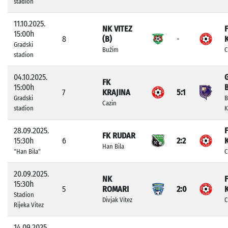
stadion
11.10.2025.
NK VITEZ
15:00h
8
(B)
-
Gradski
Bužim
C
stadion
04.10.2025.
FK
15:00h
7
KRAJINA
5:1
Gradski
B
Cazin
stadion
K
28.09.2025.
FK RUDAR
15:30h
6
2:2
Han Bila
"Han Bila"
C
20.09.2025.
NK
15:30h
5
ROMARI
2:0
Stadion
Divjak Vitez
C
Rijeka Vitez
14.09.2025.