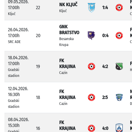
09.05.2026.
NK KLJUČ
17:00h
22
1:4
Ključ
Ključ
C
GNK
26.04.2026.
BRATSTVO
17:00h
20
0:4
Bosanska
SRC ADE
C
Krupa
18.04.2026.
FK
17:00h
19
KRAJINA
4:2
Gradski
H
Cazin
stadion
12.04.2026.
FK
16:30h
18
KRAJINA
2:5
Gradski
Cazin
D
stadion
08.04.2026.
FK
15:30h
16
KRAJINA
4:0
Gradski