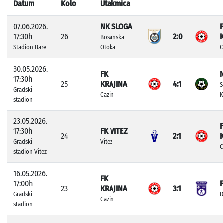
Datum
Kolo
Utakmica
07.06.2026.
NK SLOGA
17:30h
26
2:0
Bosanska
Stadion Bare
Otoka
C
30.05.2026.
FK
17:30h
25
KRAJINA
4:1
S
Gradski
Cazin
K
stadion
23.05.2026.
17:30h
FK VITEZ
24
2:1
Gradski
Vitez
C
stadion Vitez
16.05.2026.
FK
17:00h
23
KRAJINA
3:1
Gradski
D
Cazin
stadion