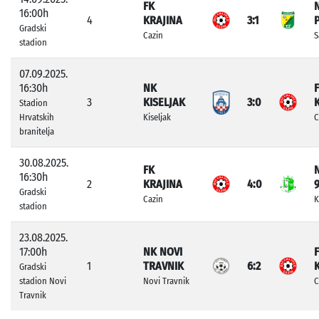
FK
16:00h
4
KRAJINA
3:1
Gradski
Cazin
S
stadion
07.09.2025.
16:30h
NK
3
KISELJAK
3:0
Stadion
Hrvatskih
Kiseljak
C
branitelja
30.08.2025.
FK
16:30h
2
KRAJINA
4:0
Gradski
Cazin
K
stadion
23.08.2025.
17:00h
NK NOVI
1
TRAVNIK
6:2
Gradski
stadion Novi
Novi Travnik
C
Travnik