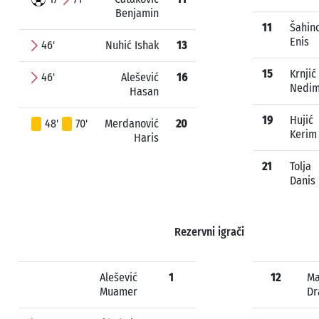
Benjamin
11
Šahin
Enis
46'
Nuhić Ishak
13
15
Krnjić
46'
Alešević
16
Nedi
Hasan
19
Hujić
48'
70'
Merdanović
20
Kerim
Haris
21
Tolja
Danis
Rezervni igrači
Alešević
1
12
Ma
Muamer
Dr