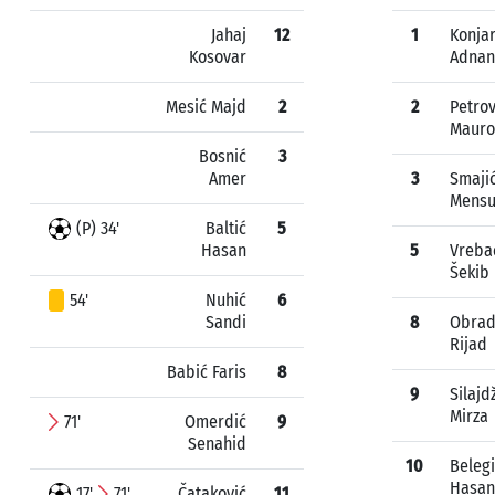
Jahaj
12
1
Konjar
Kosovar
Adnan
Mesić Majd
2
2
Petrov
Mauro
Bosnić
3
Amer
3
Smaji
Mensu
(P) 34'
Baltić
5
Hasan
5
Vreba
Šekib
54'
Nuhić
6
Sandi
8
Obrad
Rijad
Babić Faris
8
9
Silajd
Mirza
71'
Omerdić
9
Senahid
10
Beleg
Hasan
17'
71'
Čataković
11