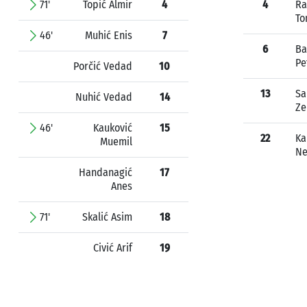
71'
Topić Almir
4
4
Ra
To
46'
Muhić Enis
7
6
Ba
Pe
Porčić Vedad
10
13
Sa
Nuhić Vedad
14
Ze
46'
Kauković
15
22
Ka
Muemil
N
Handanagić
17
Anes
71'
Skalić Asim
18
Civić Arif
19