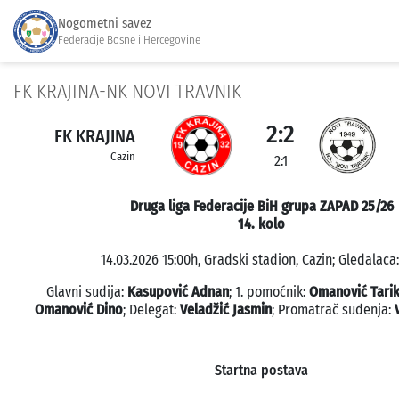
Nogometni savez
Federacije Bosne i Hercegovine
FK KRAJINA-NK NOVI TRAVNIK
2:2
FK KRAJINA
Cazin
2:1
Druga liga Federacije BiH grupa ZAPAD 25/26
14. kolo
14.03.2026 15:00h, Gradski stadion, Cazin; Gledalaca:
Glavni sudija:
Kasupović Adnan
; 1. pomoćnik:
Omanović Tari
Omanović Dino
; Delegat:
Veladžić Jasmin
; Promatrač suđenja:
Startna postava