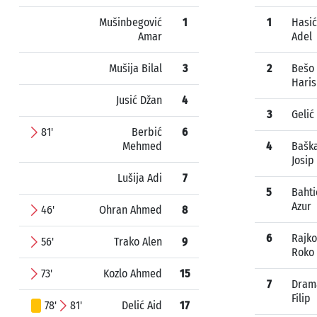
Mušinbegović
1
1
Hasić
Amar
Adel
Mušija Bilal
3
2
Bešo
Haris
Jusić Džan
4
3
Gelić 
81'
Berbić
6
Mehmed
4
Bašk
Josip
Lušija Adi
7
5
Bahti
Azur
46'
Ohran Ahmed
8
6
Rajko
56'
Trako Alen
9
Roko
73'
Kozlo Ahmed
15
7
Dram
Filip
78'
81'
Delić Aid
17