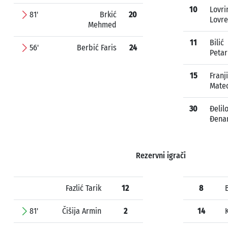
10
Lovri
81'
Brkić
20
Lovre
Mehmed
11
Bilić
56'
Berbić Faris
24
Petar
15
Franj
Mate
30
Đelil
Đena
Rezervni igrači
Fazlić Tarik
12
8
81'
Čišija Armin
2
14