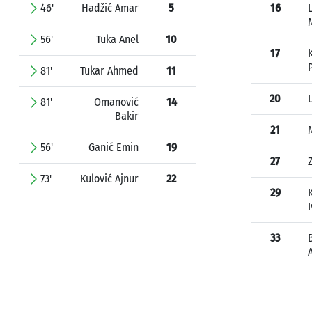
46'
Hadžić Amar
5
16
56'
Tuka Anel
10
17
81'
Tukar Ahmed
11
20
81'
Omanović
14
Bakir
21
56'
Ganić Emin
19
27
73'
Kulović Ajnur
22
29
33