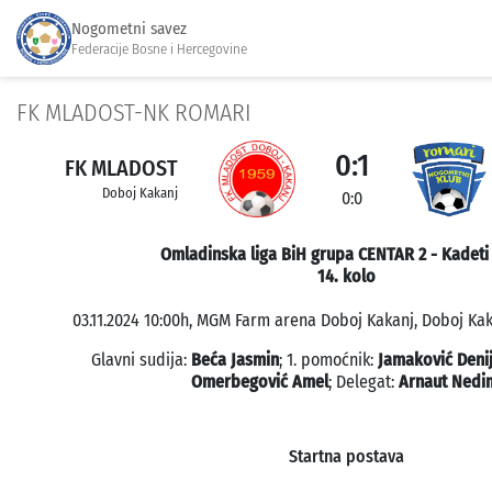
Nogometni savez
Federacije Bosne i Hercegovine
FK MLADOST-NK ROMARI
0:1
FK MLADOST
Doboj Kakanj
0:0
Omladinska liga BiH grupa CENTAR 2 - Kadeti
14. kolo
03.11.2024 10:00h, MGM Farm arena Doboj Kakanj, Doboj Kaka
Glavni sudija:
Beća Jasmin
; 1. pomoćnik:
Jamaković Denij
Omerbegović Amel
; Delegat:
Arnaut Nedi
Startna postava