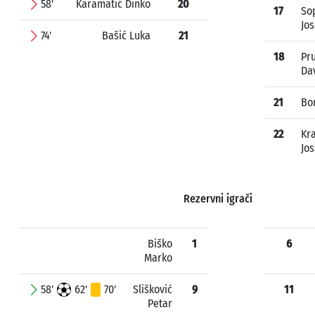
58'
Karamatić Dinko
20
17
So
Jos
74'
Bašić Luka
21
18
Pr
Da
21
Bor
22
Kra
Jos
Rezervni igrači
Biško
1
6
Marko
58'
62'
70'
Slišković
9
11
Petar