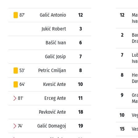
87'
Galić Antonio
12
12
Mat
Iv
Jukić Robert
3
2
Ba
Dr
Bašić Ivan
6
7
Lu
Galić Josip
7
Iv
53'
Petric Cmiljan
8
8
He
Da
64'
Kvesić Ante
10
9
Gr
81'
Erceg Ante
11
Ma
Pavković Ante
18
10
Ve
74'
Galić Domagoj
19
15
Vas