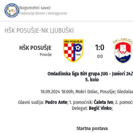
Nogometni savez
Federacije Bosne i Hercegovine
HŠK POSUŠJE-NK LJUBUŠKI
1:0
HŠK POSUŠJE
Posušje
0:0
Omladinska liga BiH grupa JUG - Juniori 24/
5. kolo
18.09.2024 18:00h, Mokri Dolac, Posušje; Gledalac
Glavni sudija:
Padro Ante
; 1. pomoćnik:
Ćaleta Ivo
; 2. pomoć
Delegat:
Begić Vinko
;
Startna postava