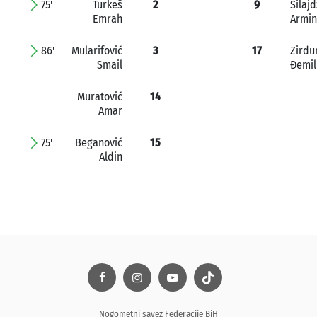
75'
Turkeš
2
9
Silajd
Emrah
Armin
86'
Mularifović
3
17
Zird
Smail
Đemil
Muratović
14
Amar
75'
Beganović
15
Aldin
Nogometni savez Federacije BiH