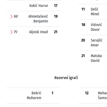
Kokić Harun
17
11
Delić
Minel
86'
Ahmetašević
19
Benjamin
18
Vidović
Davor
75'
Aljoski Imad
21
20
Sarajlić
Amar
21
Matuka
David
Rezervni igrači
Bekrić
1
12
Meha
Muharem
Šams