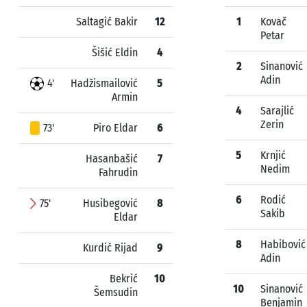
Saltagić Bakir
12
1
Kovač
Petar
Šišić Eldin
4
2
Sinanović
Adin
4'
Hadžismailović
5
Armin
4
Sarajlić
Zerin
73'
Piro Eldar
6
5
Krnjić
Hasanbašić
7
Nedim
Fahrudin
6
Rodić
75'
Husibegović
8
Sakib
Eldar
8
Habibović
Kurdić Rijad
9
Adin
Bekrić
10
10
Sinanović
Šemsudin
Benjamin