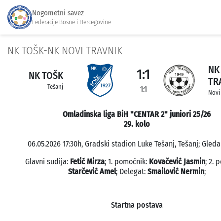
Nogometni savez
Federacije Bosne i Hercegovine
NK TOŠK-NK NOVI TRAVNIK
NK
1:1
NK TOŠK
TR
Tešanj
1:1
Novi
Omladinska liga BiH "CENTAR 2" juniori 25/26
29. kolo
06.05.2026 17:30h, Gradski stadion Luke Tešanj, Tešanj; Gledal
Glavni sudija:
Fetić Mirza
; 1. pomoćnik:
Kovačević Jasmin
; 2. 
Starčević Amel
; Delegat:
Smailović Nermin
;
Startna postava