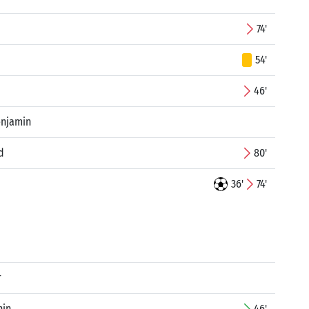
74'
54'
46'
enjamin
d
80'
36'
74'
r
nin
46'