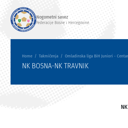
Nogometni savez
Federacije Bosne i Hercegovine
Home
Takmičenja
Omladinska liga BiH Juniori - Centar
NK BOSNA-NK TRAVNIK
NK