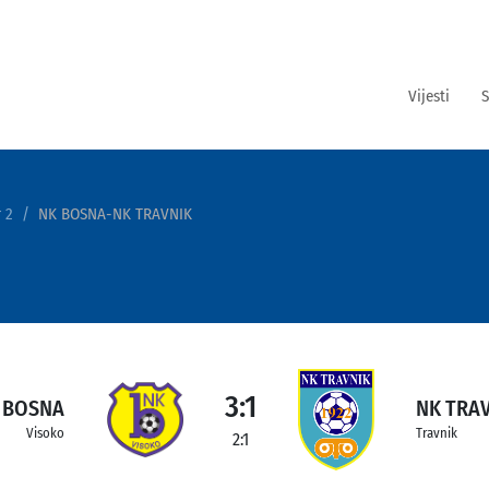
Vijesti
S
 2
NK BOSNA-NK TRAVNIK
3:1
 BOSNA
NK TRA
Visoko
Travnik
2:1