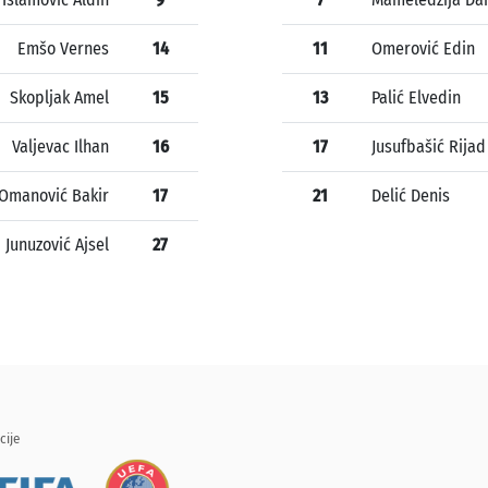
Emšo Vernes
14
11
Omerović Edin
Skopljak Amel
15
13
Palić Elvedin
Valjevac Ilhan
16
17
Jusufbašić Rijad
Omanović Bakir
17
21
Delić Denis
Junuzović Ajsel
27
cije