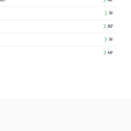
74'
80'
74'
46'