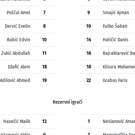
Puščul Amel
7
9
Smajić Ajman
Dervić Evelin
8
10
Fuško Šaban
Babić Edvin
10
14
Hatičić Danis
Zukić Abdullah
11
16
Bajraktarević B
Džafić Alem
18
18
Klisura Muhame
Adilović Ahmed
19
22
Grabus Faris
Rezervni igrači
Hasečić Malik
12
1
Neslanović Ama
Islamović Aldin
9
7
Mameledžija Da