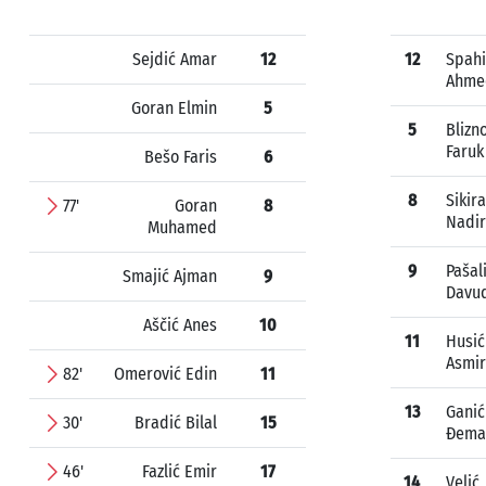
Sejdić Amar
12
12
Spahi
Ahme
Goran Elmin
5
5
Blizn
Faruk
Bešo Faris
6
8
Sikira
77'
Goran
8
Nadir
Muhamed
9
Pašal
Smajić Ajman
9
Davu
Aščić Anes
10
11
Husić
Asmir
82'
Omerović Edin
11
13
Ganić
30'
Bradić Bilal
15
Đema
46'
Fazlić Emir
17
14
Velić