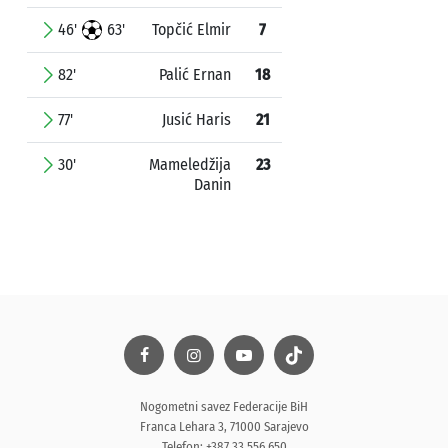
46'
63'
Topčić Elmir
7
82'
Palić Ernan
18
77'
Jusić Haris
21
30'
Mameledžija
23
Danin
Nogometni savez Federacije BiH
Franca Lehara 3, 71000 Sarajevo
Telefon: +387 33 556 650