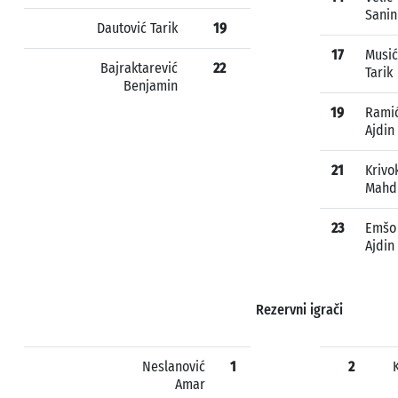
Sanin
Dautović Tarik
19
17
Musić
Bajraktarević
22
Tarik
Benjamin
19
Rami
Ajdin
21
Krivo
Mahd
23
Emšo
Ajdin
Rezervni igrači
Neslanović
1
2
Amar