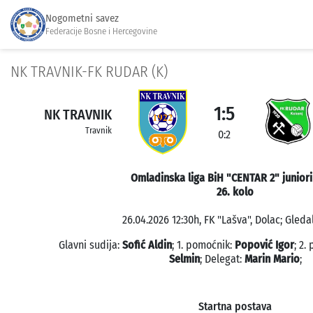
Nogometni savez
Federacije Bosne i Hercegovine
NK TRAVNIK-FK RUDAR (K)
1:5
NK TRAVNIK
Travnik
0:2
Omladinska liga BiH "CENTAR 2" juniori
26. kolo
26.04.2026 12:30h, FK "Lašva", Dolac; Gleda
Glavni sudija:
Sofić Aldin
; 1. pomoćnik:
Popović Igor
; 2.
Selmin
; Delegat:
Marin Mario
;
Startna postava