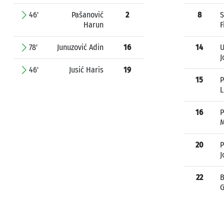
46'
Pašanović
2
8
S
Harun
F
78'
Junuzović Adin
16
14
U
J
46'
Jusić Haris
19
15
P
L
16
P
M
20
P
J
22
B
G