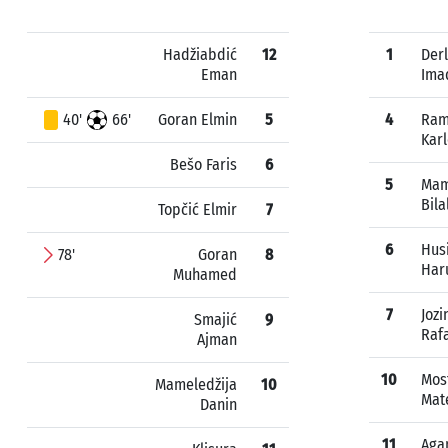
Hadžiabdić
12
1
Derl
Eman
Ima
40'
66'
Goran Elmin
5
4
Ram
Kar
Bešo Faris
6
5
Mam
Bila
Topčić Elmir
7
6
Husi
78'
Goran
8
Har
Muhamed
7
Jozi
Smajić
9
Raf
Ajman
10
Mos
Mameledžija
10
Mat
Danin
11
Aga