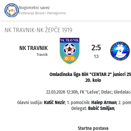
Nogometni savez
Federacije Bosne i Hercegovine
NK TRAVNIK-NK ŽEPČE 1919
2:5
NK TRAVNIK
Travnik
1:3
Omladinska liga BiH "CENTAR 2" juniori 2
20. kolo
22.03.2026 12:30h, FK "Lašva", Dolac; Gledalac
Glavni sudija:
Kutić Nezir
; 1. pomoćnik:
Halep Arman
; 2. po
Delegat:
Babić Smiljan
;
Startna postava