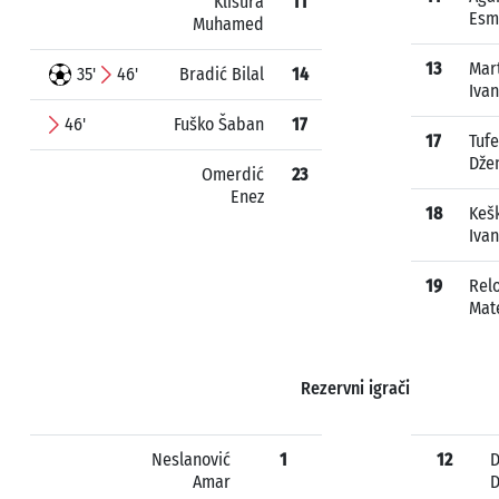
Klisura
11
Esm
Muhamed
13
Mar
35'
46'
Bradić Bilal
14
Ivan
46'
Fuško Šaban
17
17
Tufe
Dže
Omerdić
23
Enez
18
Keš
Iva
19
Relo
Mat
Rezervni igrači
Neslanović
1
12
D
Amar
D