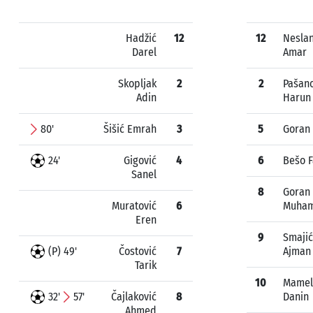
Hadžić
12
12
Neslan
Darel
Amar
Skopljak
2
2
Pašano
Adin
Harun
80'
Šišić Emrah
3
5
Goran
24'
Gigović
4
6
Bešo F
Sanel
8
Goran
Muratović
6
Muha
Eren
9
Smajić
(P) 49'
Čostović
7
Ajman
Tarik
10
Mamel
32'
57'
Čajlaković
8
Danin
Ahmed