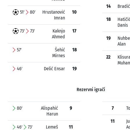
14
Bradić
51'
80'
Hrustanović
10
Imran
18
Hatiči
Danis
73'
73'
Kaknjo
17
Ahmed
19
Nuhbe
Alan
57'
Šehić
18
Mirnes
22
Klisur
Muha
46'
Delić Ensar
19
Rezervni igrači
80'
Alispahić
9
7
T
Harun
11
J
46'
73'
Lemeš
11
A