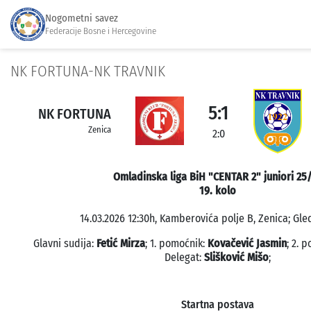
Nogometni savez
Federacije Bosne i Hercegovine
NK FORTUNA-NK TRAVNIK
5:1
NK FORTUNA
Zenica
2:0
Omladinska liga BiH "CENTAR 2" juniori 25
19. kolo
14.03.2026 12:30h, Kamberovića polje B, Zenica; Gled
Glavni sudija:
Fetić Mirza
; 1. pomoćnik:
Kovačević Jasmin
; 2. 
Delegat:
Slišković Mišo
;
Startna postava