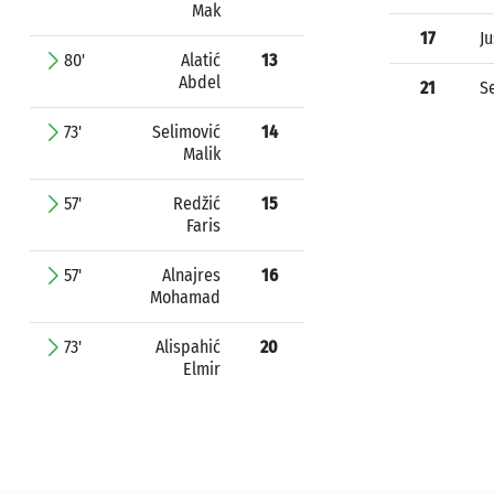
Mak
17
Ju
80'
Alatić
13
Abdel
21
S
73'
Selimović
14
Malik
57'
Redžić
15
Faris
57'
Alnajres
16
Mohamad
73'
Alispahić
20
Elmir