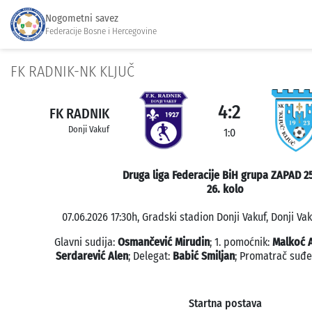
Nogometni savez
Federacije Bosne i Hercegovine
FK RADNIK-NK KLJUČ
4:2
FK RADNIK
Donji Vakuf
1:0
Druga liga Federacije BiH grupa ZAPAD 2
26. kolo
07.06.2026 17:30h, Gradski stadion Donji Vakuf, Donji Vak
Glavni sudija:
Osmančević Mirudin
; 1. pomoćnik:
Malkoć 
Serdarević Alen
; Delegat:
Babić Smiljan
; Promatrač suđe
Startna postava