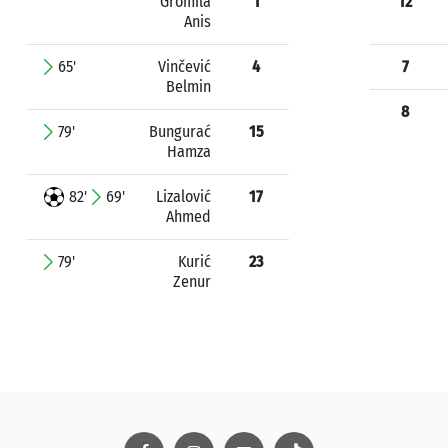
Gromila
1
12
Anis
65'
Vinčević
4
7
Belmin
8
79'
Bungurać
15
Hamza
82'
69'
Lizalović
17
Ahmed
79'
Kurić
23
Zenur