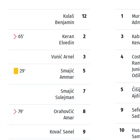
Kulaš
12
1
Mur
Benjamin
Adm
65'
Keran
2
3
Kab
Elvedin
Ken
Vunić Arnel
3
4
Cos
Ra
Juni
29'
Smajić
5
Odi
Ammar
5
Čiši
Smajić
7
Ajd
Sulejman
9
Sef
79'
Orahovčić
8
Sad
Amar
10
Hus
Kovač Sanel
9
Sam