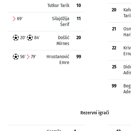
Tutkur Tarik
10
20
Kah
Tari
69'
Silajdžija
11
Šerif
21
Osm
Har
20'
84'
Došlić
20
Mirnes
22
Kriv
Ern
56'
79'
Hrustanović
99
Emre
25
Did
Adi
99
Beg
Ad
Rezervni igrači