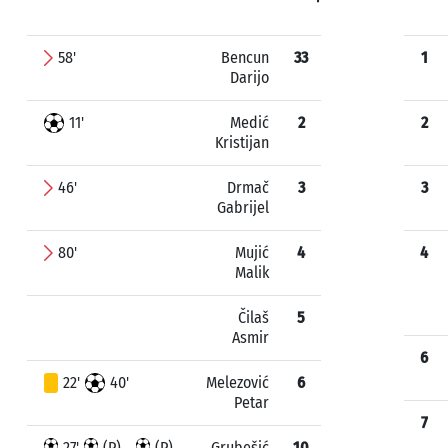
58'
Bencun
33
1
Darijo
11'
Medić
2
2
Kristijan
46'
Drmač
3
3
Gabrijel
80'
Mujić
4
4
Malik
Čilaš
5
Asmir
6
22'
40'
Melezović
6
Petar
7
27'
(P)
(P)
Grubešić
10