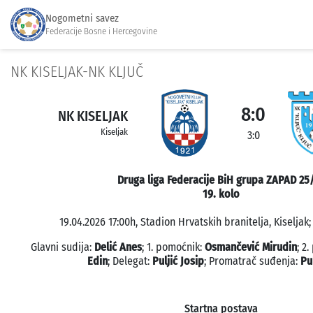
Nogometni savez
Federacije Bosne i Hercegovine
NK KISELJAK-NK KLJUČ
8:0
NK KISELJAK
Kiseljak
3:0
Druga liga Federacije BiH grupa ZAPAD 25
19. kolo
19.04.2026 17:00h, Stadion Hrvatskih branitelja, Kiseljak;
Glavni sudija:
Delić Anes
; 1. pomoćnik:
Osmančević Mirudin
; 2
Edin
; Delegat:
Puljić Josip
; Promatrač suđenja:
Pu
Startna postava