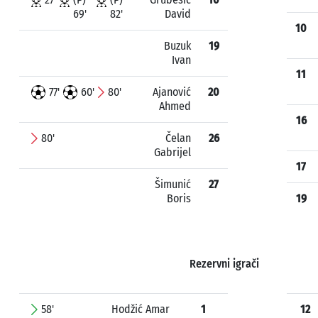
69'
82'
David
10
Buzuk
19
Ivan
11
77'
60'
80'
Ajanović
20
Ahmed
16
80'
Čelan
26
Gabrijel
17
Šimunić
27
Boris
19
Rezervni igrači
58'
Hodžić Amar
1
12