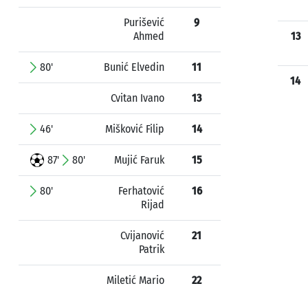
Purišević
9
Ahmed
13
80'
Bunić Elvedin
11
14
Cvitan Ivano
13
46'
Mišković Filip
14
87'
80'
Mujić Faruk
15
80'
Ferhatović
16
Rijad
Cvijanović
21
Patrik
Miletić Mario
22