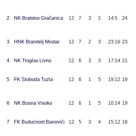
2
NK Bratstvo Gračanica
12
7
3
2
14:5
24
3
HNK Branitelj Mostar
12
7
2
3
23:1
6
23
4
NK Tro
glav Livno
12
6
3
3
17:14
21
5
FK Sloboda Tuzla
12
6
1
5
19:12
19
6
NK Bosna Visoko
12
6
1
5
10:14
19
7
FK Budućnost Banovići
12
5
3
4
15:12
18