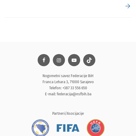
arrow_forward
Nogometni savez Federacije BiH
Franca Lehara 3, 71000 Sarajevo
Telefon: +387 33 556 650
E-mail:
federacija@nsfbih.ba
Partneri/Asocijacije