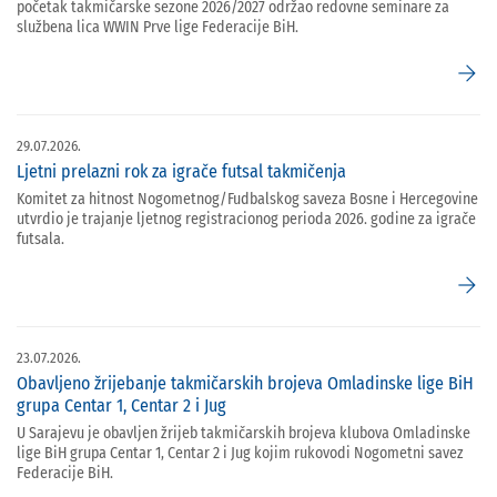
početak takmičarske sezone 2026/2027 održao redovne seminare za
službena lica WWIN Prve lige Federacije BiH.
arrow_forward
29.07.2026.
Ljetni prelazni rok za igrače futsal takmičenja
Komitet za hitnost Nogometnog/Fudbalskog saveza Bosne i Hercegovine
utvrdio je trajanje ljetnog registracionog perioda 2026. godine za igrače
futsala.
arrow_forward
23.07.2026.
Obavljeno žrijebanje takmičarskih brojeva Omladinske lige BiH
grupa Centar 1, Centar 2 i Jug
U Sarajevu je obavljen žrijeb takmičarskih brojeva klubova Omladinske
lige BiH grupa Centar 1, Centar 2 i Jug kojim rukovodi Nogometni savez
Federacije BiH.