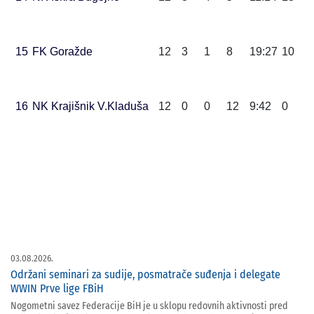
15
FK Goražde
12
3
1
8
19:27
10
16
NK Krajišnik V.Kladuša
12
0
0
12
9:42
0
03.08.2026.
Održani seminari za sudije, posmatrače suđenja i delegate
WWIN Prve lige FBiH
Nogometni savez Federacije BiH je u sklopu redovnih aktivnosti pred