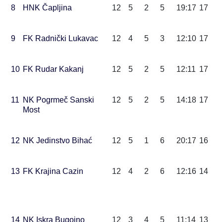
8
HNK Čapljina
12
5
2
5
19:17
17
9
FK Radnički Lukavac
12
4
5
3
12:10
17
10
FK Rudar Kakanj
12
5
2
5
12:11
17
11
NK Pogrmeč Sanski
12
5
2
5
14:18
17
Most
12
NK Jedinstvo Bihać
12
5
1
6
20:17
16
13
FK Krajina Cazin
12
4
2
6
12:16
14
14
NK Iskra Bugojno
12
3
4
5
11:14
13