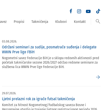
search
avez
Propisi
Takmičenja
Klubovi
Kontakt
03.08.2026.
Održani seminari za sudije, posmatrače suđenja i delegate
WWIN Prve lige FBiH
Nogometni savez Federacije BiH je u sklopu redovnih aktivnosti pred
početak takmičarske sezone 2026/2027 održao redovne seminare za
službena lica WWIN Prve lige Federacije BiH.
arrow_forward
29.07.2026.
Ljetni prelazni rok za igrače futsal takmičenja
Komitet za hitnost Nogometnog/Fudbalskog saveza Bosne i
Hercegovine utvrdio je trajanje ljetnog registracionog perioda 2026.