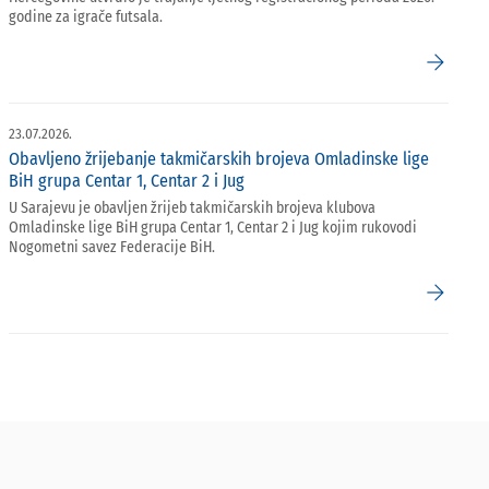
godine za igrače futsala.
arrow_forward
23.07.2026.
Obavljeno žrijebanje takmičarskih brojeva Omladinske lige
BiH grupa Centar 1, Centar 2 i Jug
U Sarajevu je obavljen žrijeb takmičarskih brojeva klubova
Omladinske lige BiH grupa Centar 1, Centar 2 i Jug kojim rukovodi
Nogometni savez Federacije BiH.
arrow_forward