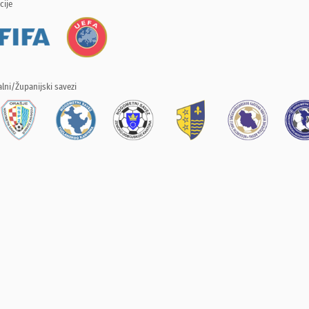
cije
lni/Županijski savezi