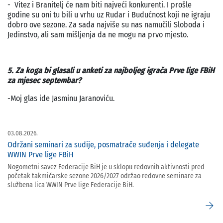
- Vitez i Branitelj će nam biti najveći konkurenti. I prošle
godine su oni tu bili u vrhu uz Rudar i Budućnost koji ne igraju
dobro ove sezone. Za sada najviše su nas namučili Sloboda i
Jedinstvo, ali sam mišljenja da ne mogu na prvo mjesto.
5. Za koga bi glasali u anketi za najboljeg igrača Prve lige FBiH
za mjesec septembar?
-Moj glas ide Jasminu Jaranoviću.
03.08.2026.
Održani seminari za sudije, posmatrače suđenja i delegate
WWIN Prve lige FBiH
Nogometni savez Federacije BiH je u sklopu redovnih aktivnosti pred
početak takmičarske sezone 2026/2027 održao redovne seminare za
službena lica WWIN Prve lige Federacije BiH.
arrow_forward