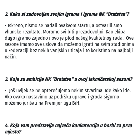
2. Kako si zadovoljan svojim igrama i igrama NK "Bratstva"?
- Iskreno, nismo se nadali ovakvom startu, a ostvarili smo
vhunske rezultate. Moramo svi biti prezadovoljni. Kao ekipa
dugo igramo zajedno i ovo je plod našeg kvalitetnog rada. Ove
sezone imamo sve uslove da možemo igrati na svim stadionima
u Federaciji bez nekih vanjskih uticaja i to koristimo na najbolji
način.
3. Koje su ambicije NK "Bratstva" u ovoj takmičarskoj sezoni?
- Još uvijek se ne opterećujemo nekim stvarima. Ide kako ide.
Ako ovako nastavimo uz podršku uprave i grada sigurno
možemo jurišati na Premijer ligu BiH.
4. Koja vam predstavlja najveću konkurenciju u borbi za prvo
mjesto?