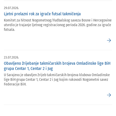
29.07.2026.
Ljetni prelazni rok za igrače futsal takmičenja
Komitet za hitnost Nogometnog/Fudbalskog saveza Bosne i Hercegovine
utvrdio je trajanje ljetnog registracionog perioda 2026. godine za igrače
futsala.
arrow_forward
23.07.2026.
Obavljeno žrijebanje takmičarskih brojeva Omladinske lige BiH
grupa Centar 1, Centar 2 i Jug
U Sarajevu je obavljen žrijeb takmičarskih brojeva klubova Omladinske
lige BiH grupa Centar 1, Centar 2 i Jug kojim rukovodi Nogometni savez
Federacije BiH.
arrow_forward