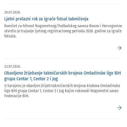
29.07.2026.
Ljetni prelazni rok za igrače futsal takmičenja
Komitet za hitnost Nogometnog/Fudbalskog saveza Bosne i Hercegovine
utvrdio je trajanje ljetnog registracionog perioda 2026. godine za igrače
futsala.
arrow_forward
23.07.2026.
Obavljeno žrijebanje takmičarskih brojeva Omladinske lige BiH
grupa Centar 1, Centar 2 i Jug
U Sarajevu je obavljen žrijeb takmičarskih brojeva klubova Omladinske
lige BiH grupa Centar 1, Centar 2 i Jug kojim rukovodi Nogometni savez
Federacije BiH.
arrow_forward