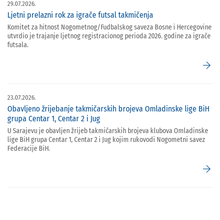
29.07.2026.
Ljetni prelazni rok za igrače futsal takmičenja
Komitet za hitnost Nogometnog/Fudbalskog saveza Bosne i Hercegovine
utvrdio je trajanje ljetnog registracionog perioda 2026. godine za igrače
futsala.
arrow_forward
23.07.2026.
Obavljeno žrijebanje takmičarskih brojeva Omladinske lige BiH
grupa Centar 1, Centar 2 i Jug
U Sarajevu je obavljen žrijeb takmičarskih brojeva klubova Omladinske
lige BiH grupa Centar 1, Centar 2 i Jug kojim rukovodi Nogometni savez
Federacije BiH.
arrow_forward